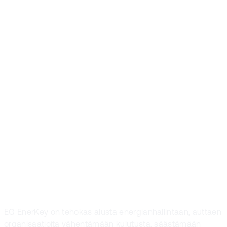
asiakastamme
parantaa
energianhallinta
EG EnerKeyn
avulla. Haluatko
liittyä joukkoon?
EG EnerKey on tehokas alusta energianhallintaan, auttaen
organisaatioita vähentämään kulutusta, säästämään