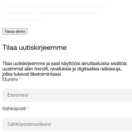
kustannuksia ja saavuttamaan kestäviä tuloksia
reaaliaikaisen datan, älykkäiden analyysien ja
automaation avulla.
Varaa demo
Tilaa uutiskirjeemme
Tilaa uutiskirjeemme ja saat käyttöösi ainutlaatuista sisältöä:
uusimmat alan trendit, oivalluksia ja digitaalisia ratkaisuja,
jotka tukevat liiketoimintaasi.
Etunimi
*
Sähköposti
*