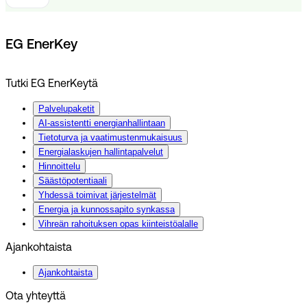
EG EnerKey
Tutki EG EnerKeytä
Palvelupaketit
AI-assistentti energianhallintaan
Tietoturva ja vaatimustenmukaisuus
Energialaskujen hallintapalvelut
Hinnoittelu
Säästöpotentiaali
Yhdessä toimivat järjestelmät
Energia ja kunnossapito synkassa
Vihreän rahoituksen opas kiinteistöalalle
Ajankohtaista
Ajankohtaista
Ota yhteyttä