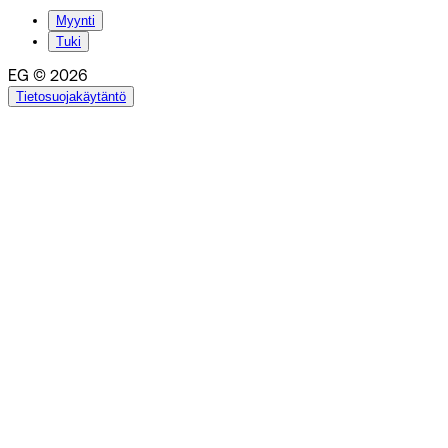
Myynti
Tuki
EG © 2026
Tietosuojakäytäntö