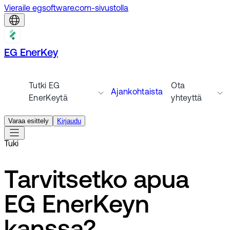
Vieraile egsoftware.com-sivustolla
EG EnerKey
Tutki EG
Ota
Ajankohtaista
EnerKeytä
yhteyttä
Varaa esittely
Kirjaudu
Tuki
Tarvitsetko apua
EG EnerKeyn