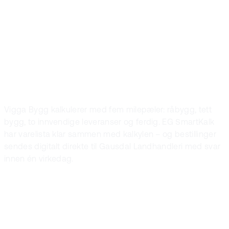
Digital
varebestilling
med milepæler
Vigga Bygg kalkulerer med fem milepæler: råbygg, tett
bygg, to innvendige leveranser og ferdig. EG SmartKalk
har varelista klar sammen med kalkylen – og bestillinger
sendes digitalt direkte til Gausdal Landhandleri med svar
innen én virkedag.
E-handel-integrasjon med leverandører
Automatisk sammenstilling