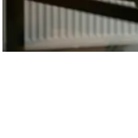
Få full kontroll på
prisgrunnlaget
ditt.