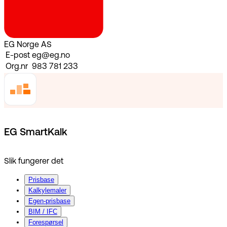
EG Norge AS
E-post
eg@eg.no
Org.nr
983 781 233
EG SmartKalk
Slik fungerer det
Prisbase
Kalkylemaler
Egen-prisbase
BIM / IFC
Forespørsel