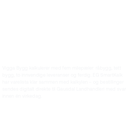
Digital
varebestilling
med milepæler
Vigga Bygg kalkulerer med fem milepæler: råbygg, tett
bygg, to innvendige leveranser og ferdig. EG SmartKalk
har varelista klar sammen med kalkylen – og bestillinger
sendes digitalt direkte til Gausdal Landhandleri med svar
innen én virkedag.
I praksis