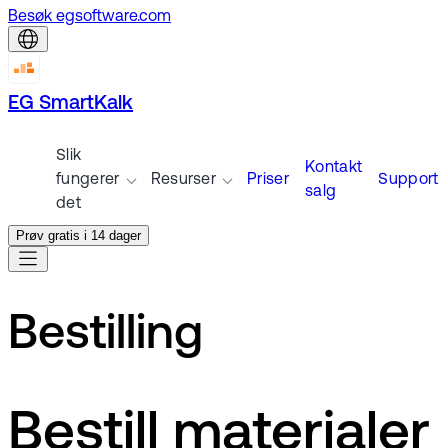
Besøk egsoftware.com
EG SmartKalk
Slik
Kontakt
fungerer
Resurser
Priser
Support
salg
det
Prøv gratis i 14 dager
Bestilling
Bestill materialer