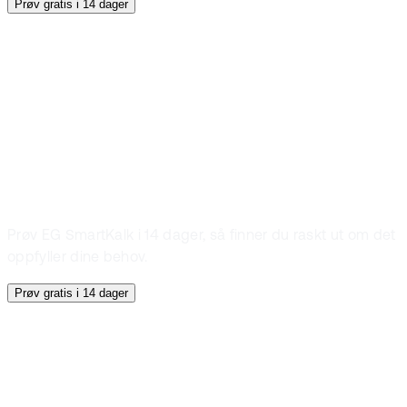
Prøv gratis i 14 dager
Prøv gratis
Finn ut om det er
noe for deg
Prøv EG SmartKalk i 14 dager, så finner du raskt ut om det
oppfyller dine behov.
Prøv gratis i 14 dager
Elektriker
Tømrer