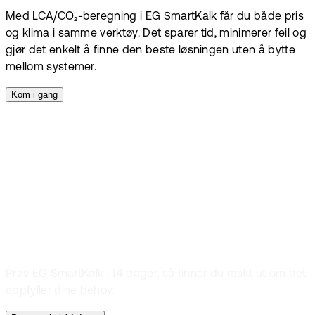
Med LCA/CO₂-beregning i EG SmartKalk får du både pris
og klima i samme verktøy. Det sparer tid, minimerer feil og
gjør det enkelt å finne den beste løsningen uten å bytte
mellom systemer.
Kom i gang
Prøv gratis
Finn ut om det er
noe for deg
Prøv EG SmartKalk i 14 dager, så finner du raskt ut om det
oppfyller dine behov.