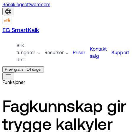
Besøk egsoftware.com
EG SmartKalk
Slik
Kontakt
fungerer
Resurser
Priser
Support
salg
det
Prøv gratis i 14 dager
Funksjoner
Fagkunnskap gir
trygge kalkyler