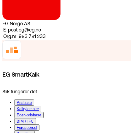
EG Norge AS
E-post
eg@eg.no
Org.nr
983 781 233
EG SmartKalk
Slik fungerer det
Prisbase
Kalkylemaler
Egen-prisbase
BIM / IFC
Forespørsel