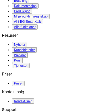
Bestilling
Dokumentasjon
Produksjon
Miljø og klimaregnskap
AI i EG SmartKalk
Alle funksjoner
Resurser
Nyheter
Kundehistorier
Webinar
Kurs
Tjenester
Priser
Priser
Kontakt salg
Kontakt salg
Support