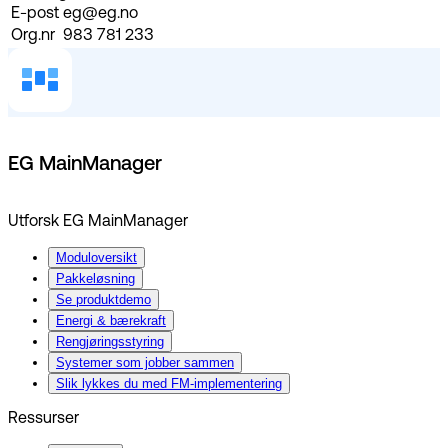
E-post
eg@eg.no
Org.nr
983 781 233
EG MainManager
Utforsk EG MainManager
Moduloversikt
Pakkeløsning
Se produktdemo
Energi & bærekraft
Rengjøringsstyring
Systemer som jobber sammen
Slik lykkes du med FM-implementering
Ressurser