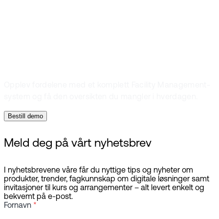
MainManager
og alle fordelene
Opplev fordelene med et komplett Facility Management-
system og få den oversikten du mangler i hverdagen.
Bestill demo
Meld deg på vårt nyhetsbrev
I nyhetsbrevene våre får du nyttige tips og nyheter om
produkter, trender, fagkunnskap om digitale løsninger samt
invitasjoner til kurs og arrangementer – alt levert enkelt og
bekvemt på e-post.
Fornavn
*