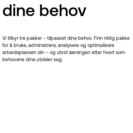
dine behov
Vi tilbyr tre pakker – tilpasset dine behov. Finn riktig pakke
for å bruke, administrere, analysere og optimalisere
arbeidsplassen din – og utvid løsningen etter hvert som
behovene dine utvikler seg.
Fra
35
kr
/ressurs
/måned
Fra
47
kr
/enhet/måned