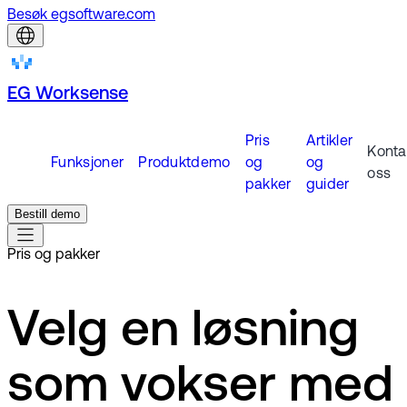
Besøk egsoftware.com
EG Worksense
Pris
Artikler
Konta
Funksjoner
Produktdemo
og
og
oss
pakker
guider
Bestill demo
Pris og pakker
Velg en løsning
som vokser med