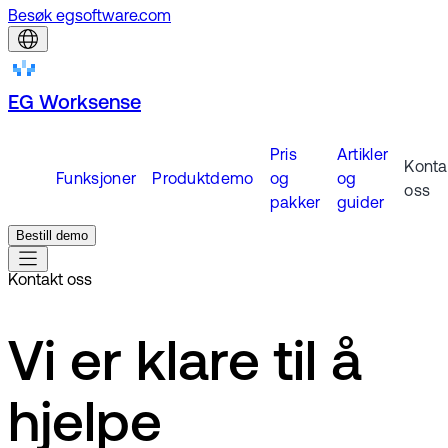
Besøk egsoftware.com
EG Worksense
Pris
Artikler
Konta
Funksjoner
Produktdemo
og
og
oss
pakker
guider
Bestill demo
Kontakt oss
Vi er klare til å
hjelpe