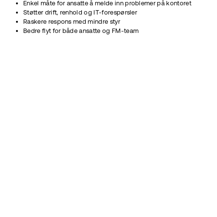
Enkel måte for ansatte å melde inn problemer på kontoret
Støtter drift, renhold og IT-forespørsler
Raskere respons med mindre styr
Bedre flyt for både ansatte og FM-team
Bestill en demo
Klar for å få mer
ut av
kontorplassen
din?