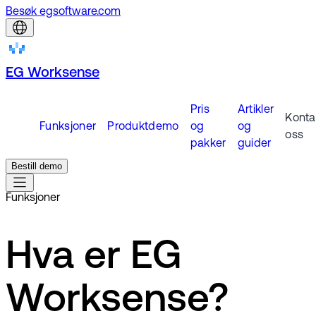
Besøk egsoftware.com
EG Worksense
Pris
Artikler
Konta
Funksjoner
Produktdemo
og
og
oss
pakker
guider
Bestill demo
Funksjoner
Hva er EG
Worksense?