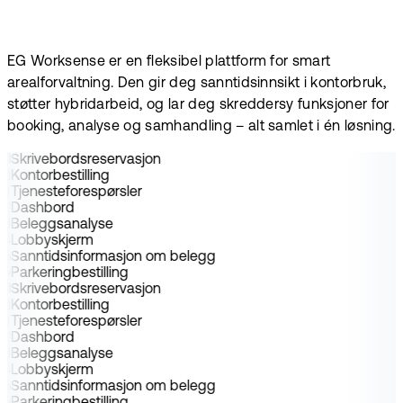
EG Worksense er en fleksibel plattform for smart
arealforvaltning. Den gir deg sanntidsinnsikt i kontorbruk,
støtter hybridarbeid, og lar deg skreddersy funksjoner for
booking, analyse og samhandling – alt samlet i én løsning.
Skrivebordsreservasjon
Kontorbestilling
Tjenesteforespørsler
Dashbord
Beleggsanalyse
Lobbyskjerm
Sanntidsinformasjon om belegg
Parkeringbestilling
Skrivebordsreservasjon
Kontorbestilling
Tjenesteforespørsler
Dashbord
Beleggsanalyse
Lobbyskjerm
Sanntidsinformasjon om belegg
Parkeringbestilling