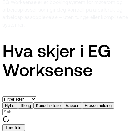
EG Worksense er et bookingsystem for møterom og
arbeidsplasser som gir deg kontroll på arealbruk og
arbeidsplassopplevelse – uten tunge eller kompliserte
systemer.
Hva skjer i EG
Worksense
Nyhet
Blogg
Kundehistorie
Rapport
Pressemelding
Tøm filtre