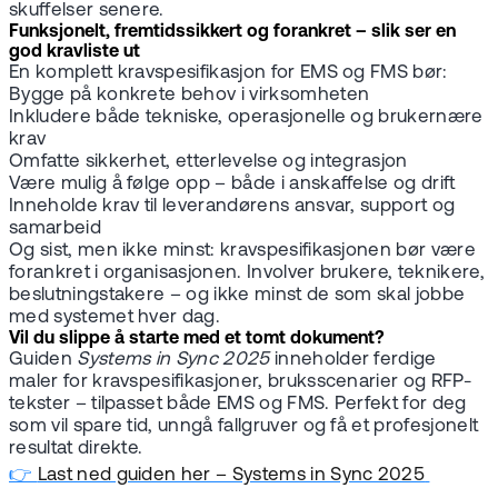
skuffelser senere.
Funksjonelt, fremtidssikkert og forankret – slik ser en
god kravliste ut
En komplett kravspesifikasjon for EMS og FMS bør:
Bygge på konkrete behov i virksomheten
Inkludere både tekniske, operasjonelle og brukernære
krav
Omfatte sikkerhet, etterlevelse og integrasjon
Være mulig å følge opp – både i anskaffelse og drift
Inneholde krav til leverandørens ansvar, support og
samarbeid
Og sist, men ikke minst: kravspesifikasjonen bør være
forankret i organisasjonen. Involver brukere, teknikere,
beslutningstakere – og ikke minst de som skal jobbe
med systemet hver dag.
Vil du slippe å starte med et tomt dokument?
Guiden
Systems in Sync 2025
inneholder ferdige
maler for kravspesifikasjoner, bruksscenarier og RFP-
tekster – tilpasset både EMS og FMS. Perfekt for deg
som vil spare tid, unngå fallgruver og få et profesjonelt
resultat direkte.
👉
Last ned guiden her – Systems in Sync 2025