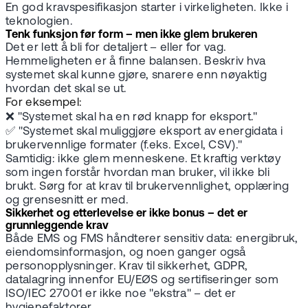
En god kravspesifikasjon starter i virkeligheten. Ikke i
teknologien.
Tenk funksjon før form – men ikke glem brukeren
Det er lett å bli for detaljert – eller for vag.
Hemmeligheten er å finne balansen. Beskriv hva
systemet skal kunne gjøre, snarere enn nøyaktig
hvordan det skal se ut.
For eksempel:
❌ "Systemet skal ha en rød knapp for eksport."
✅ "Systemet skal muliggjøre eksport av energidata i
brukervennlige formater (f.eks. Excel, CSV)."
Samtidig: ikke glem menneskene. Et kraftig verktøy
som ingen forstår hvordan man bruker, vil ikke bli
brukt. Sørg for at krav til brukervennlighet, opplæring
og grensesnitt er med.
Sikkerhet og etterlevelse er ikke bonus – det er
grunnleggende krav
Både EMS og FMS håndterer sensitiv data: energibruk,
eiendomsinformasjon, og noen ganger også
personopplysninger. Krav til sikkerhet, GDPR,
datalagring innenfor EU/EØS og sertifiseringer som
ISO/IEC 27001 er ikke noe "ekstra" – det er
hygienefaktorer.