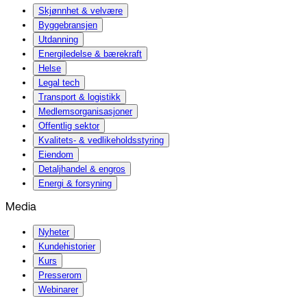
Skjønnhet & velvære
Byggebransjen
Utdanning
Energiledelse & bærekraft
Helse
Legal tech
Transport & logistikk
Medlemsorganisasjoner
Offentlig sektor
Kvalitets- & vedlikeholdsstyring
Eiendom
Detaljhandel & engros
Energi & forsyning
Media
Nyheter
Kundehistorier
Kurs
Presserom
Webinarer