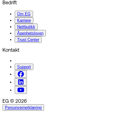
Bedrift
Om EG
Karriere
Nettbutikk
Åpenhetsloven
Trust Center
Kontakt
Support
EG © 2026
Personvernerklæring