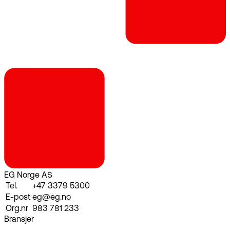
EG Norge AS
Tel.
+47 3379 5300
E-post
eg@eg.no
Org.nr
983 781 233
Bransjer