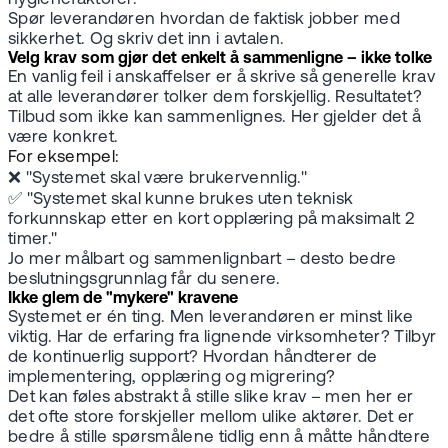
Spør leverandøren hvordan de faktisk jobber med
sikkerhet. Og skriv det inn i avtalen.
Velg krav som gjør det enkelt å sammenligne – ikke tolke
En vanlig feil i anskaffelser er å skrive så generelle krav
at alle leverandører tolker dem forskjellig. Resultatet?
Tilbud som ikke kan sammenlignes. Her gjelder det å
være konkret.
For eksempel:
❌ "Systemet skal være brukervennlig."
✅ "Systemet skal kunne brukes uten teknisk
forkunnskap etter en kort opplæring på maksimalt 2
timer."
Jo mer målbart og sammenlignbart – desto bedre
beslutningsgrunnlag får du senere.
Ikke glem de "mykere" kravene
Systemet er én ting. Men leverandøren er minst like
viktig. Har de erfaring fra lignende virksomheter? Tilbyr
de kontinuerlig support? Hvordan håndterer de
implementering, opplæring og migrering?
Det kan føles abstrakt å stille slike krav – men her er
det ofte store forskjeller mellom ulike aktører. Det er
bedre å stille spørsmålene tidlig enn å måtte håndtere