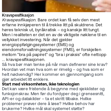
Kravspesifikasjon
Kravspesifikasjon.
Bare ordet kan få selv den mest
erfarne innkjøperen til å trekke litt på skuldrene. Det
høres teknisk ut, byråkratisk – og kanskje litt tungt.
Men i realiteten er det en av de viktigste nøklene til en
vellykket investering. Når det gjelder
energioppfølgingssystemer (EMS) og
eiendomsforvaltningssystemer (FMS), er forskjellen
mellom "bra på papiret" og "bra i praksis" ofte nettopp
... kravspesifikasjonen.
Så hva bør man tenke på når man definerer sine krav?
Hvordan vet man hva som er rimelig – og hva som er
helt nødvendig? Her kommer en gjennomgang som
gjør arbeidet litt enklere.
Start med virksomheten, ikke teknologien
Det kan være fristende å begynne med sjekklister og
funksjonskrav. Men før du fordyper deg i grensesnitt,
API-er og datakilder – ta et skritt tilbake. Hvilke
problemer prøver dere å løse? Hvilke behov har
brukerne? Hvilke mål skal systemet støtte?