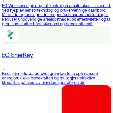
EG Worksense gir deg full kontroll på arealbruken – i sanntid.
Ved hjelp av sensorteknologi og brukervennlige dashbord
får du datagrunnlaget du trenger for smartere beslutninger.
Reduser unødvendige arealkostnader, øk effektiviteten og ta
grep som støtter både økonomi og bærekraftsmål.
EG EnerKey
Få et sanntids, datadrevet grunnlag for å optimalisere
energibruk, øke bærekraften og muliggjøre effektive
klimatiltak på tvers av eiendomsporteføljen din