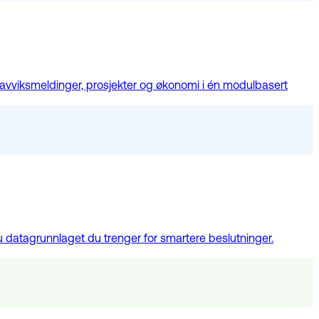
avviksmeldinger, prosjekter og økonomi i én modulbasert
u datagrunnlaget du trenger for smartere beslutninger.