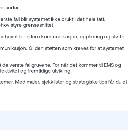
verandør.
te fall blir systemet ikke brukt i det hele tatt.
ehov styre grensesnittet.
r behovet for intern kommunikasjon, opplæring og støtte
mmunikasjon. Gi den støtten som kreves for at systemet
å de verste fallgruvene. For når det kommer til EMS og
ktivitet og fremtidige utvikling.
mer. Med maler, sjekklister og strategiske tips får du et