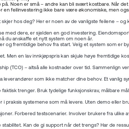
 på. Noen er små – andre kan bli svært kostbare. Når de
 en feilinvestering ikke bare være økonomiske, men også
et skjer hos deg? Her er noen av de vanligste feilene – 
 med dere, er sjelden en god investering. Eiendomsport
 må du anskaffe et nytt system om noen år.
er og fremtidige behov fra start. Velg et system som er by
apiret. Men en lav innkjøpspris kan skjule høye fremtidige
hip (TCO) – altså alle kostnader over tid. Sammenlign verd
d fra leverandører som ikke matcher dine behov. Et vanlig s
 faktisk trenger. Bruk tydelige funksjonskrav, målbare mål
r i praksis systemene som må levere. Uten demo eller bru
oner. Forbered testscenarier. Involver brukere fra ulike 
 stabilitet. Kan de gi support når det trengs? Har de ressur