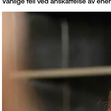
Vanlige feil ved anskaffelse av e