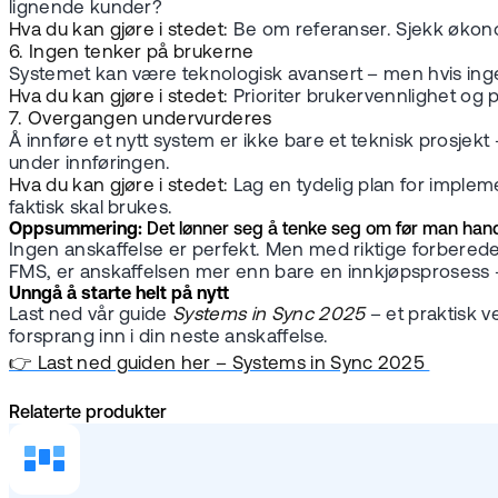
lignende kunder?
Hva du kan gjøre i stedet:
Be om referanser. Sjekk økono
6. Ingen tenker på brukerne
Systemet kan være teknologisk avansert – men hvis ingen ve
Hva du kan gjøre i stedet:
Prioriter brukervennlighet og p
7. Overgangen undervurderes
Å innføre et nytt system er ikke bare et teknisk prosje
under innføringen.
Hva du kan gjøre i stedet:
Lag en tydelig plan for implem
faktisk skal brukes.
Oppsummering:
Det lønner seg å tenke seg om før man han
Ingen anskaffelse er perfekt. Men med riktige forberede
FMS, er anskaffelsen mer enn bare en innkjøpsprosess – d
Unngå å starte helt på nytt
Last ned vår guide
Systems in Sync 2025
– et praktisk v
forsprang inn i din neste anskaffelse.
👉 Last ned guiden her – Systems in Sync 2025
Relaterte produkter