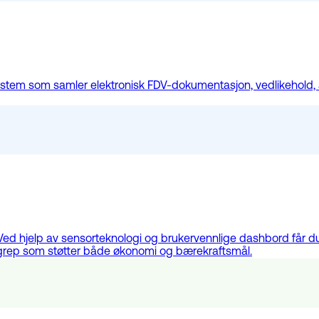
stem som samler elektronisk FDV-dokumentasjon, vedlikehold, 
. Ved hjelp av sensorteknologi og brukervennlige dashbord får d
 grep som støtter både økonomi og bærekraftsmål.