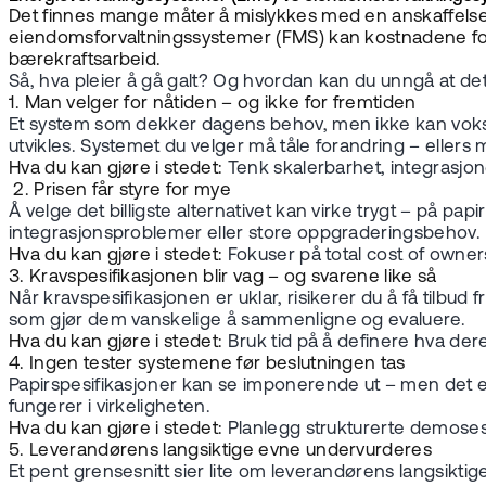
Det finnes mange måter å mislykkes med en anskaffelse
eiendomsforvaltningssystemer (FMS) kan kostnadene for
bærekraftsarbeid.
Så, hva pleier å gå galt? Og hvordan kan du unngå at d
1. Man velger for nåtiden – og ikke for fremtiden
Et system som dekker dagens behov, men ikke kan vokse
utvikles. Systemet du velger må tåle forandring – ellers
Hva du kan gjøre i stedet:
Tenk skalerbarhet, integrasjon
2. Prisen får styre for mye
Å velge det billigste alternativet kan virke trygt – på p
integrasjonsproblemer eller store oppgraderingsbehov.
Hva du kan gjøre i stedet:
Fokuser på total cost of owners
3. Kravspesifikasjonen blir vag – og svarene like så
Når kravspesifikasjonen er uklar, risikerer du å få tilbu
som gjør dem vanskelige å sammenligne og evaluere.
Hva du kan gjøre i stedet:
Bruk tid på å definere hva dere
4. Ingen tester systemene før beslutningen tas
Papirspesifikasjoner kan se imponerende ut – men det e
fungerer i virkeligheten.
Hva du kan gjøre i stedet:
Planlegg strukturerte demosesj
5. Leverandørens langsiktige evne undervurderes
Et pent grensesnitt sier lite om leverandørens langsiktige