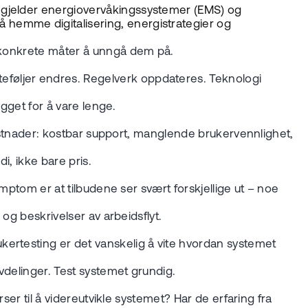
t gjelder energiovervåkingssystemer (EMS) og
 hemme digitalisering, energistrategier og
og konkrete måter å unngå dem på.
eføljer endres. Regelverk oppdateres. Teknologi
gget for å vare lenge.
 kostnader: kostbar support, manglende brukervennlighet,
i, ikke bare pris.
ymptom er at tilbudene ser svært forskjellige ut – noe
 og beskrivelser av arbeidsflyt.
kertesting er det vanskelig å vite hvordan systemet
avdelinger. Test systemet grundig.
ser til å videreutvikle systemet? Har de erfaring fra