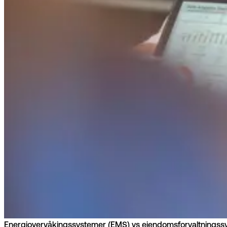
Energiovervåkingssystemer (EMS) vs eiendomsforvaltningss