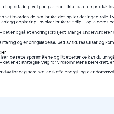
mi og erfaring. Velg en partner – ikke bare en produktle
t hvordan de skal bruke det, spiller det ingen rolle. I vers
lanlegg opplæring. Involver brukere tidlig – og la deres b
kt – det er også et endringsprosjekt. Mange undervurdere
entering og endringsledelse. Sett av tid, ressurser og ko
dler
lser, de rette spørsmålene og litt ettertanke kan du unng
et er et strategisk valg for virksomhetens bærekraft, effe
erktøy for deg som skal anskaffe energi- og eiendomssyste