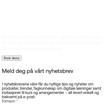
Klar for neste
steg?
Med lang erfaring fra skjønnhet- og salongdrift vet vi hva
som trengs. Vi hjelper deg gjerne med å finne ut hvordan
EG Hano kan passe for din salong.
Book demo
Meld deg på vårt nyhetsbrev
I nyhetsbrevene våre får du nyttige tips og nyheter om
produkter, trender, fagkunnskap om digitale løsninger samt
invitasjoner til kurs og arrangementer – alt levert enkelt og
bekvemt på e-post.
Fornavn
*