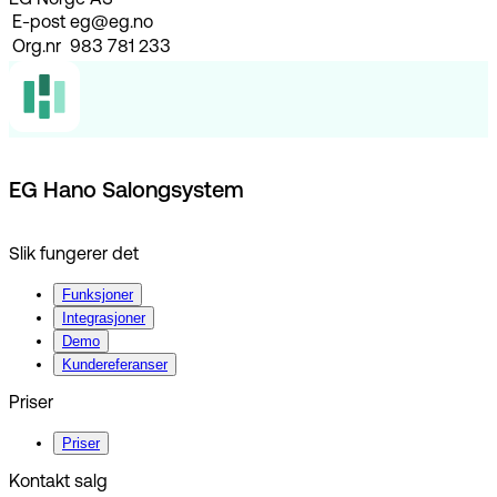
EG Norge AS
E-post
eg@eg.no
Org.nr
983 781 233
EG Hano Salongsystem
Slik fungerer det
Funksjoner
Integrasjoner
Demo
Kundereferanser
Priser
Priser
Kontakt salg