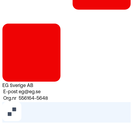
EG Sverige AB
E-post
eg@eg.se
Org.nr
556164-5648