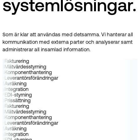
systemlösningar.
Som är klar att användas med detsamma. Vi hanterar all
kommunikation med externa parter och analyserar samt
administrerar all insamlad information.
Fakturering
Mätvärdesstyrning
Komponenthantering
Leverantörsförändringar
Avräkning
Integration
EDI-styrning
Prissättning
Fakturering
Mätvärdesstyrning
Komponenthantering
Leverantörsförändringar
Avräkning
Integration