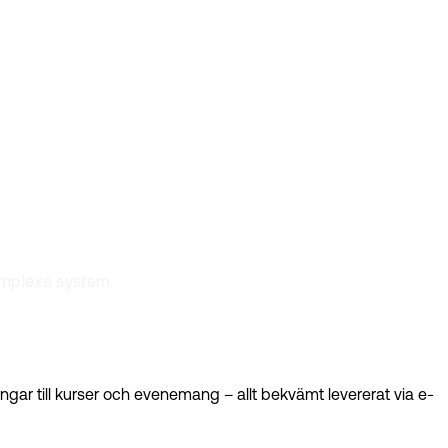
lpa dig optimera
omplexa system.
gar till kurser och evenemang – allt bekvämt levererat via e-