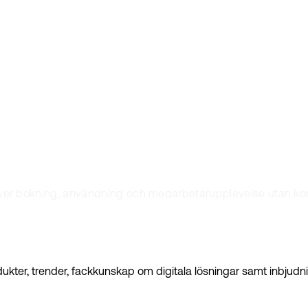
r vi redo att hjä
mme
l över bokning, användning och medarbetarupplevelse utan k
kter, trender, fackkunskap om digitala lösningar samt inbjudnin