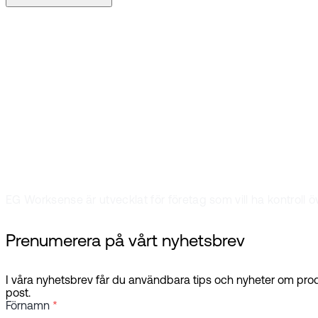
Boka en demo
På EG Worksense ä
ditt kontorsutry
EG Worksense är utvecklat för företag som vill ha kontrol
Prenumerera på vårt nyhetsbrev
I våra nyhetsbrev får du användbara tips och nyheter om produ
post.
Förnamn
*