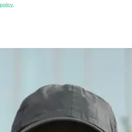
policy
.