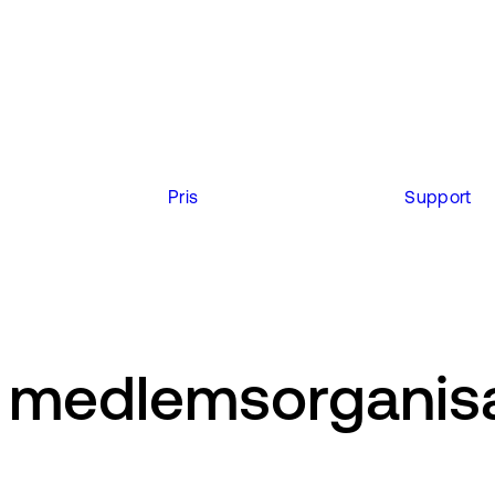
Pris
Support
er medlemsorganis