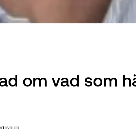
rad om vad som hä
endevalda.