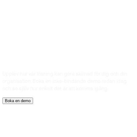
Boka en demo
Låt oss visa dig
EG Membercare
Upplev hur vår lösning kan göra skillnad för dig och din
organisation. Boka en icke-bindande demo redan idag
och se själv hur enkelt det är att komma igång.
Boka en demo
Boka en demo
Låt oss visa dig