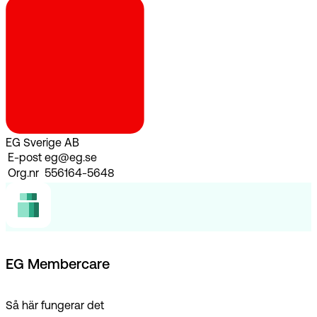
EG Sverige AB
E-post
eg@eg.se
Org.nr
556164-5648
EG Membercare
Så här fungerar det