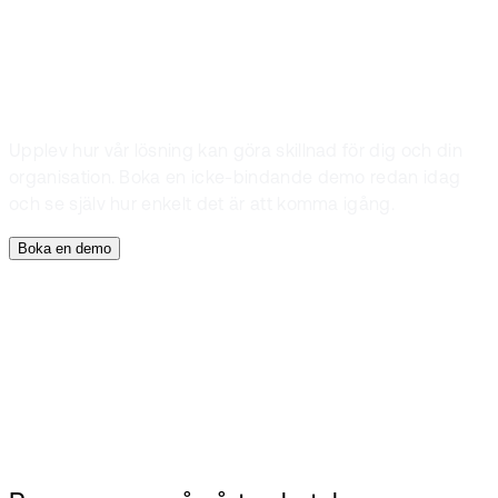
EG Membercare
Upplev hur vår lösning kan göra skillnad för dig och din
organisation. Boka en icke-bindande demo redan idag
och se själv hur enkelt det är att komma igång.
Boka en demo
Medlemsavgifter och prenumerationer
Evenemang
Självbetjäning
Kommunikation och gemenskap