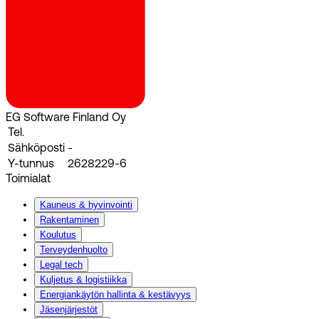
EG Software Finland Oy
Tel.
Sähköposti
-
Y-tunnus
2628229-6
Toimialat
Kauneus & hyvinvointi
Rakentaminen
Koulutus
Terveydenhuolto
Legal tech
Kuljetus & logistiikka
Energiankäytön hallinta & kestävyys
Jäsenjärjestöt