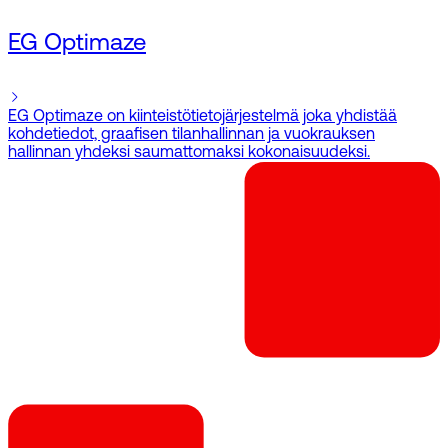
EG Optimaze
EG Optimaze on kiinteistötietojärjestelmä joka yhdistää
kohdetiedot, graafisen tilanhallinnan ja vuokrauksen
hallinnan yhdeksi saumattomaksi kokonaisuudeksi.