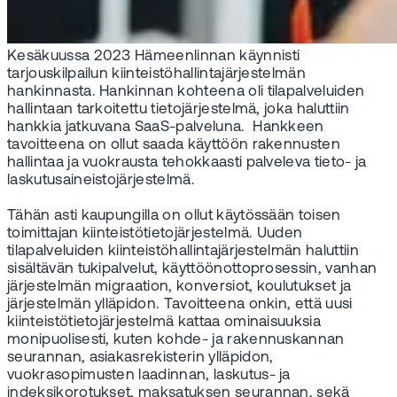
Kesäkuussa 2023 Hämeenlinnan käynnisti
tarjouskilpailun kiinteistöhallintajärjestelmän
hankinnasta. Hankinnan kohteena oli tilapalveluiden
hallintaan tarkoitettu tietojärjestelmä, joka haluttiin
hankkia jatkuvana SaaS-palveluna. Hankkeen
tavoitteena on ollut saada käyttöön rakennusten
hallintaa ja vuokrausta tehokkaasti palveleva tieto- ja
laskutusaineistojärjestelmä.
Tähän asti kaupungilla on ollut käytössään toisen
toimittajan kiinteistötietojärjestelmä. Uuden
tilapalveluiden kiinteistöhallintajärjestelmän haluttiin
sisältävän tukipalvelut, käyttöönottoprosessin, vanhan
järjestelmän migraation, konversiot, koulutukset ja
järjestelmän ylläpidon. Tavoitteena onkin, että uusi
kiinteistötietojärjestelmä kattaa ominaisuuksia
monipuolisesti, kuten kohde- ja rakennuskannan
seurannan, asiakasrekisterin ylläpidon,
vuokrasopimusten laadinnan, laskutus- ja
indeksikorotukset, maksatuksen seurannan, sekä