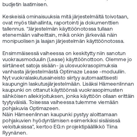
budjetin laatimisen.
Keskeisiä ominaisuuksia mitä järjestelmältä toivotaan,
ovat myös tilahallinta, raportointi ja dokumenttien
tallennus. "Järjestelmän käyttöönotossa tullaan
etenemään vaiheittain, mikä onkin järkevää näin
monipuolisen ja laajan järjestelmän käyttöönotossa.
Ensimmäisessä vaiheessa on keskitytty niin sanotun
vuokrausmoduulin (Lease) käyttöönottoon. Olemme jo
siirtäneet satoja sisään- ja ulosvuokrasopimuksia
vanhasta järjestelmästä Optimaze Lease -moduuliin.
Nyt vuokralaskutusaineisto siirtyy automaattisesti
kaupungin laskutusjärjestelmään. Lisäksi Hämeenlinnan
kaupunki on ottanut käyttöönsä vuokrasopimusten
sähköisen allekirjoituksen, jonka käyttöön ollaan erittäin
tyytyväisiä. Toisessa vaiheessa tulemme viemään
pohjakuvia Optimazeen.
Näin Hämeenlinnan kaupunki pystyy aloittamaan
pohjakuvien hyödyntämisen esimerkiksi sisäisissä
veloituksissa", kertoo EG:n projektipäällikkö Tiina
Ryynänen.