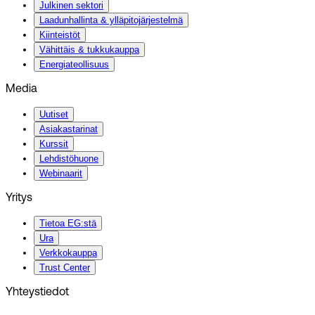
Julkinen sektori
Laadunhallinta & ylläpitojärjestelmä
Kiinteistöt
Vähittäis & tukkukauppa
Energiateollisuus
Media
Uutiset
Asiakastarinat
Kurssit
Lehdistöhuone
Webinaarit
Yritys
Tietoa EG:stä
Ura
Verkkokauppa
Trust Center
Yhteystiedot