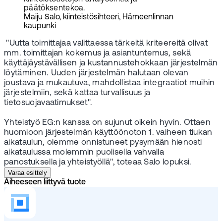
päätöksentekoa.
Maiju Salo, kiinteistösihteeri, Hämeenlinnan
kaupunki
"Uutta toimittajaa valittaessa tärkeitä kriteereitä olivat
mm. toimittajan kokemus ja asiantuntemus, sekä
käyttäjäystävällisen ja kustannustehokkaan järjestelmän
löytäminen. Uuden järjestelmän halutaan olevan
joustava ja mukautuva, mahdollistaa integraatiot muihin
järjestelmiin, sekä kattaa turvallisuus ja
tietosuojavaatimukset".
Yhteistyö EG:n kanssa on sujunut oikein hyvin. Ottaen
huomioon järjestelmän käyttöönoton 1. vaiheen tiukan
aikataulun, olemme onnistuneet pysymään hienosti
aikataulussa molemmin puolisella vahvalla
panostuksella ja yhteistyöllä", toteaa Salo lopuksi.
Varaa esittely
Aiheeseen liittyvä tuote