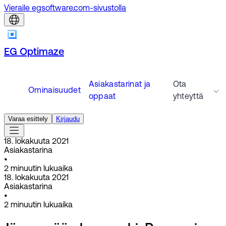
Vieraile egsoftware.com-sivustolla
EG Optimaze
Asiakastarinat ja
Ota
Ominaisuudet
oppaat
yhteyttä
Varaa esittely
Kirjaudu
18. lokakuuta 2021
Asiakastarina
•
2
minuutin lukuaika
18. lokakuuta 2021
Asiakastarina
•
2
minuutin lukuaika