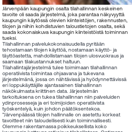
Järvenpään kaupungin osalta tilahallinnan keskeinen
tavoite oli saada järjestelmä, joka parantaa näkyvyyttä
kaupungin käytössä olevien kiinteistöjen, rakennusten,
tilojen ja niihin kohdistuvien taloustietojen osalta, sekä
saada kokonaiskuva kaupungin kiinteistöistä toiminnan
tueksi.
Tilahallinnan palvelukokonaisuudella pyritään
tehostamaan tilojen käyttöä, nostamaan käyttö- ja
täyttöastetta, mahdollistamaan tilojen ulosvuokraus ja
saamaan tilakustannukset haltuun.
Tilahallintajärjestelmä tulee toimimaan tilahallinnan
operatiivista toimintaa ohjaavana ja tukevana
järjestelmänä, jossa on nähtävissä ja hyödynnettävissä
eri loppukäyttäjille ajantasainen tilahallinnan
näkökulmasta kriittinen data. Järjestelmän
tarkoituksena on tukea tilahallinnan niin palveluiden
ydinprosesseja ja eri toimijoiden operatiivista
työskentelyä, kuin johdon päätöksentekoa.
”Järvenpäässä tilojen hallinnalle on asetettu korkeat
tavoitteet niin taloudellisesti kuin toiminnallisesti.
Olemme rakentamassa poikkeuksellista koko