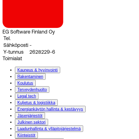
EG Software Finland Oy
Tel.
Sähköposti
-
Y-tunnus
2628229-6
Toimialat
Kauneus & hyvinvointi
Rakentaminen
Koulutus
Terveydenhuolto
Legal tech
Kuljetus & logistiikka
Energiankäytön hallinta & kestävyys
Jäsenjärjestöt
Julkinen sektori
Laadunhallinta & ylläpitojärjestelmä
Kiinteistöt