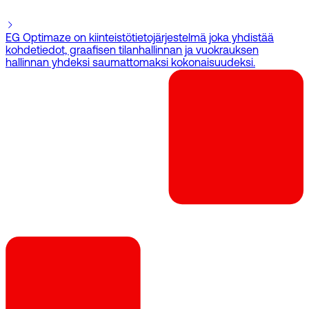
EG Optimaze on kiinteistötietojärjestelmä joka yhdistää
kohdetiedot, graafisen tilanhallinnan ja vuokrauksen
hallinnan yhdeksi saumattomaksi kokonaisuudeksi.