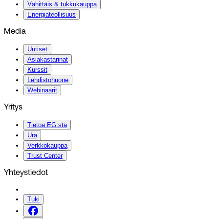
Vähittäis & tukkukauppa
Energiateollisuus
Media
Uutiset
Asiakastarinat
Kurssit
Lehdistöhuone
Webinaarit
Yritys
Tietoa EG:stä
Ura
Verkkokauppa
Trust Center
Yhteystiedot
Tuki