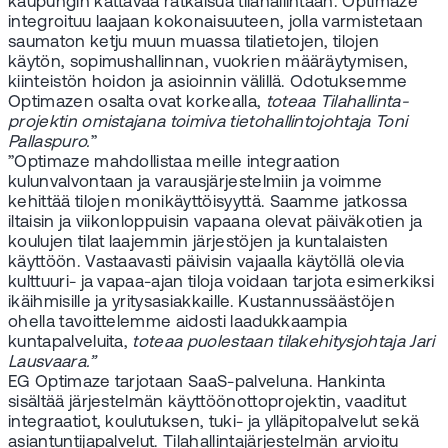
kaupungin kattavaa ratkaisua tilahallintaan. Optimaze
integroituu laajaan kokonaisuuteen, jolla varmistetaan
saumaton ketju muun muassa tilatietojen, tilojen
käytön, sopimushallinnan, vuokrien määräytymisen,
kiinteistön hoidon ja asioinnin välillä. Odotuksemme
Optimazen osalta ovat korkealla,
toteaa Tilahallinta-
projektin omistajana toimiva tietohallintojohtaja Toni
Pallaspuro.
”
”Optimaze mahdollistaa meille integraation
kulunvalvontaan ja varausjärjestelmiin ja voimme
kehittää tilojen monikäyttöisyyttä. Saamme jatkossa
iltaisin ja viikonloppuisin vapaana olevat päiväkotien ja
koulujen tilat laajemmin järjestöjen ja kuntalaisten
käyttöön. Vastaavasti päivisin vajaalla käytöllä olevia
kulttuuri- ja vapaa-ajan tiloja voidaan tarjota esimerkiksi
ikäihmisille ja yritysasiakkaille. Kustannussäästöjen
ohella tavoittelemme aidosti laadukkaampia
kuntapalveluita,
toteaa puolestaan tilakehitysjohtaja Jari
Lausvaara.”
EG Optimaze tarjotaan SaaS-palveluna. Hankinta
sisältää järjestelmän käyttöönottoprojektin, vaaditut
integraatiot, koulutuksen, tuki- ja ylläpitopalvelut sekä
asiantuntijapalvelut. Tilahallintajärjestelmän arvioitu