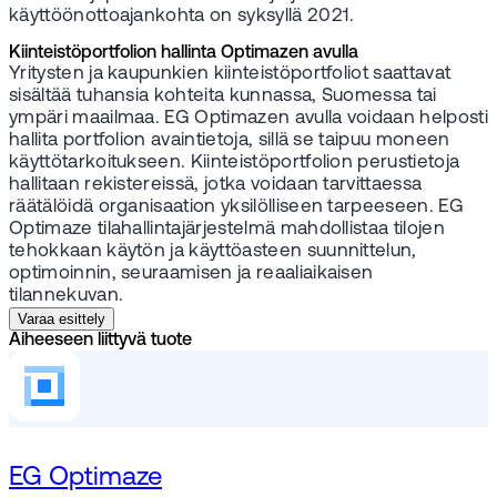
käyttöönottoajankohta on syksyllä 2021.
Kiinteistöportfolion hallinta Optimazen avulla
Yritysten ja kaupunkien kiinteistöportfoliot saattavat
sisältää tuhansia kohteita kunnassa, Suomessa tai
ympäri maailmaa. EG Optimazen avulla voidaan helposti
hallita portfolion avaintietoja, sillä se taipuu moneen
käyttötarkoitukseen. Kiinteistöportfolion perustietoja
hallitaan rekistereissä, jotka voidaan tarvittaessa
räätälöidä organisaation yksilölliseen tarpeeseen. EG
Optimaze tilahallintajärjestelmä mahdollistaa tilojen
tehokkaan käytön ja käyttöasteen suunnittelun,
optimoinnin, seuraamisen ja reaaliaikaisen
tilannekuvan.
Varaa esittely
Aiheeseen liittyvä tuote
EG Optimaze