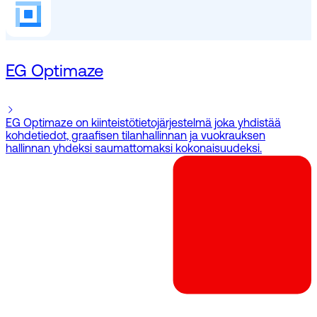
EG Optimaze
EG Optimaze on kiinteistötietojärjestelmä joka yhdistää
kohdetiedot, graafisen tilanhallinnan ja vuokrauksen
hallinnan yhdeksi saumattomaksi kokonaisuudeksi.