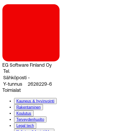
EG Software Finland Oy
Tel.
Sähköposti
-
Y-tunnus
2628229-6
Toimialat
Kauneus & hyvinvointi
Rakentaminen
Koulutus
Terveydenhuolto
Legal tech