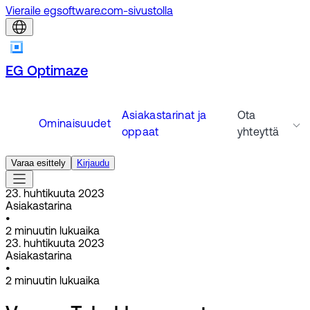
Vieraile egsoftware.com-sivustolla
EG Optimaze
Asiakastarinat ja
Ota
Ominaisuudet
oppaat
yhteyttä
Varaa esittely
Kirjaudu
23. huhtikuuta 2023
Asiakastarina
•
2
minuutin lukuaika
23. huhtikuuta 2023
Asiakastarina
•
2
minuutin lukuaika