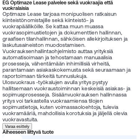
EG Optimaze Lease palvelee sekä vuokraajia että
vuokralaisia
Optimaze Lease tarjoaa monipuolisen ratkaisun
kiinteistönomistajille sekä kiinteistö- ja
vuokrapäälliköille. Se kattaa muun muassa
vuokrasopimustietojen ja dokumenttien hallinnan,
graafisen tilanhallinnan, sähköisen allekirjoituksen ja
laskutusaineiston muodostamisen.
Vuokrauksenhallintaohjelmisto auttaa yrityksiä
automatisoimaan ja tehostamaan manuaalisia
prosesseja, vähentämään inhimillisiä virheitä,
parantamaan asiakaskokemusta sekä seuraamaan ja
raportoimaan tärkeitä tunnuslukuja.
Ulosvuokraus -työkalujen avulla yritys pystyy
hallitsemaan vuokraustoiminnan keskeisiä asiakas- ja
sopimusprosesseja. Sisäänvuokrauksen hallinnassa
yritys voi tarkastella vuokraamiensa tilojen
sopimustietoja, kuten voimassaoloehtoja, tulevia
vuokramääriä, mahdollisia korotuksia ja jäljellä olevia
vuokravastuita.
Varaa esittely
Aiheeseen liittyvä tuote