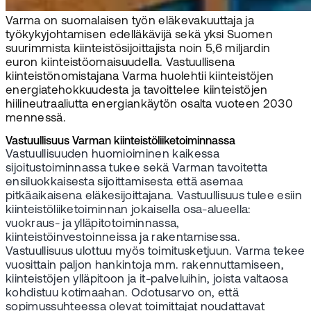
Varma on suomalaisen työn eläkevakuuttaja ja
työkykyjohtamisen edelläkävijä sekä yksi Suomen
suurimmista kiinteistösijoittajista noin 5,6 miljardin
euron kiinteistöomaisuudella. Vastuullisena
kiinteistönomistajana Varma huolehtii kiinteistöjen
energiatehokkuudesta ja tavoittelee kiinteistöjen
hiilineutraaliutta energiankäytön osalta vuoteen 2030
mennessä.
Vastuullisuus Varman kiinteistöliiketoiminnassa
Vastuullisuuden huomioiminen kaikessa
sijoitustoiminnassa tukee sekä Varman tavoitetta
ensiluokkaisesta sijoittamisesta että asemaa
pitkäaikaisena eläkesijoittajana. Vastuullisuus tulee esiin
kiinteistöliiketoiminnan jokaisella osa-alueella:
vuokraus- ja ylläpitotoiminnassa,
kiinteistöinvestoinneissa ja rakentamisessa.
Vastuullisuus ulottuu myös toimitusketjuun. Varma tekee
vuosittain paljon hankintoja mm. rakennuttamiseen,
kiinteistöjen ylläpitoon ja it-palveluihin, joista valtaosa
kohdistuu kotimaahan. Odotusarvo on, että
sopimussuhteessa olevat toimittajat noudattavat