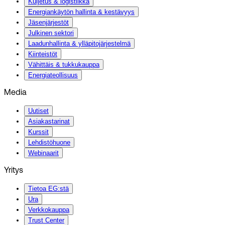
Kuljetus & logistiikka
Energiankäytön hallinta & kestävyys
Jäsenjärjestöt
Julkinen sektori
Laadunhallinta & ylläpitojärjestelmä
Kiinteistöt
Vähittäis & tukkukauppa
Energiateollisuus
Media
Uutiset
Asiakastarinat
Kurssit
Lehdistöhuone
Webinaarit
Yritys
Tietoa EG:stä
Ura
Verkkokauppa
Trust Center