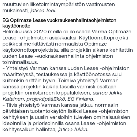
muuttuvien liiketoimintaympäristön vaatimusten
mukaisesti,
jatkaa Joel.
EG Optimaze Lease vuokrauksenhallintaohjelmiston
käyttöönotto
Helmikuussa 2020 meillä oli ilo saada Varma Optimaze
Lease -ohjelmiston asiakkaaksi. Käyttöönottoprojekti
poikkesi merkittävästi normaalista Optimaze
käyttöönottoprojektista, sillä projektin aikana kehitettiin
uuden Lease -vuokrauksenhallinta ohjelmiston
toiminnallisuus.
- Yhteistyö Varman kanssa uuden Lease -ohjelmiston
määrittelyssä, testauksessa ja käyttöönotossa sujui
kuitenkin erittäin hyvin. Toimiva yhteistyö Varman
kanssa projektin kaikilla tasoilla varmisti osaltaan
projektin onnistuneen lopputuloksen,
sanoo Jukka
Katainen, projektipäällikkö, EG Finland.
- Tiivis yhteistyö Varman kanssa jatkuu normaalin
päivittäisen tuotantokäytön lisäksi Lease -ohjelmiston
kehityksen ja uusiin versioihin tulevien ominaisuuksien
ideoinnilla ja priorisoinnilla osana Lease -ohjelmiston
kehityssalkun hallintaa,
jatkaa Jukka.