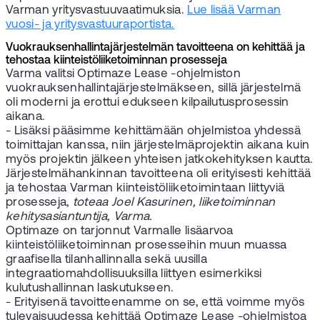
Varman yritysvastuuvaatimuksia.
Lue lisää Varman
vuosi- ja yritysvastuuraportista.
Vuokrauksenhallintajärjestelmän tavoitteena on kehittää ja
tehostaa kiinteistöliiketoiminnan prosesseja
Varma valitsi Optimaze Lease -ohjelmiston
vuokrauksenhallintajärjestelmäkseen, sillä järjestelmä
oli moderni ja erottui edukseen kilpailutusprosessin
aikana.
- Lisäksi pääsimme kehittämään ohjelmistoa yhdessä
toimittajan kanssa, niin järjestelmäprojektin aikana kuin
myös projektin jälkeen yhteisen jatkokehityksen kautta.
Järjestelmähankinnan tavoitteena oli erityisesti kehittää
ja tehostaa Varman kiinteistöliiketoimintaan liittyviä
prosesseja,
toteaa Joel Kasurinen, liiketoiminnan
kehitysasiantuntija, Varma.
Optimaze on tarjonnut Varmalle lisäarvoa
kiinteistöliiketoiminnan prosesseihin muun muassa
graafisella tilanhallinnalla sekä uusilla
integraatiomahdollisuuksilla liittyen esimerkiksi
kulutushallinnan laskutukseen.
- Erityisenä tavoitteenamme on se, että voimme myös
tulevaisuudessa kehittää Optimaze Lease -ohjelmistoa