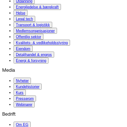
Utdanning
Energiledelse & bærekraft
Helse
Legal tech
Transport & logistikk
Medlemsorganisasjoner
Offentlig sektor
Kvalitets- & vedlikeholdsstyring
Eiendom
Detaljhandel & engros
Energi & forsyning
Media
Nyheter
Kundehistorier
Kurs
Presserom
Webinarer
Bedrift
Om EG