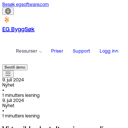
Besøk egsoftware.com
EG ByggSøk
Ressurser
Priser
Support
Logg inn
Bestill demo
9. juli 2024
Nyhet
•
1
minutters lesning
9. juli 2024
Nyhet
•
1
minutters lesning