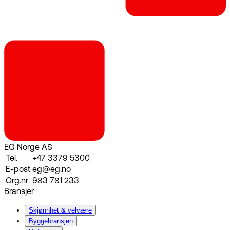
EG Norge AS
Tel.
+47 3379 5300
E-post
eg@eg.no
Org.nr
983 781 233
Bransjer
Skjønnhet & velvære
Byggebransjen