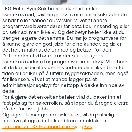
I EG Holte ByggSøk betaler du alltid en fast
lisenskostnad, uavhengig av hvor mange søknader du
sender eller naboer du varsler. Vi vet at andre
programvareleverandører tar betalt pr. innsending eller
pr. søknad, men ikke vi. Og det betyr heller ikke at du
trenger å gjøre det samme. Du har jo programvare for
å kunne gjøre en god jobb for dine kunder, og da er
det helt innafor at de er med og betaler for den.
Det hender at vi hører kunder si at de synes
lisenskostnadene for programvaren er drøy. Men husk
at du kan viderefakturere kundene dine, ikke bare for
tiden du bruker på å utføre byggesøknaden, men også
for lisensen. Vi vet at mange legger på et
administrasjonsgebyr for nettopp å dekke inn noe av
dette.
For å gjøre det enkelt anbefaler vi at du baker inn et
fast påslag for søkerrollen, så slipper du å regne ekstra
på det for hver jobb.
Og lager du mange nok søknader, vil du plutselig
oppleve at også dette kan bli en inntektskilde.
Les mer om EG Holteportalen ByggSøk