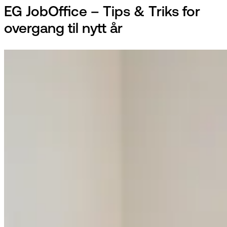
EG JobOffice – Tips & Triks for
overgang til nytt år