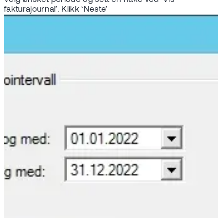
fakturajournal’. Klikk ‘Neste’