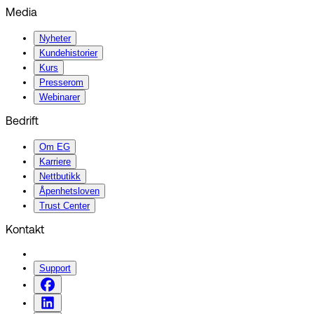
Media
Nyheter
Kundehistorier
Kurs
Presserom
Webinarer
Bedrift
Om EG
Karriere
Nettbutikk
Åpenhetsloven
Trust Center
Kontakt
Support