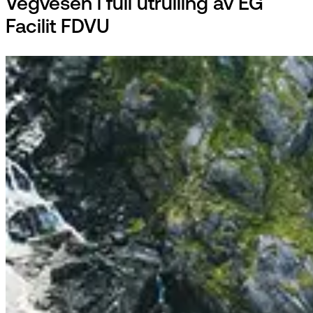
Vegvesen i full utrulling av EG
Facilit FDVU