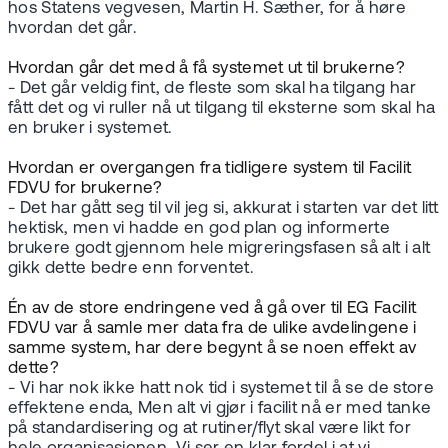
hos Statens vegvesen, Martin H. Sæther, for å høre
hvordan det går.
Hvordan går det med å få systemet ut til brukerne?
- Det går veldig fint, de fleste som skal ha tilgang har
fått det og vi ruller nå ut tilgang til eksterne som skal ha
en bruker i systemet.
Hvordan er overgangen fra tidligere system til Facilit
FDVU for brukerne?
- Det har gått seg til vil jeg si, akkurat i starten var det litt
hektisk, men vi hadde en god plan og informerte
brukere godt gjennom hele migreringsfasen så alt i alt
gikk dette bedre enn forventet.
Én av de store endringene ved å gå over til EG Facilit
FDVU var å samle mer data fra de ulike avdelingene i
samme system, har dere begynt å se noen effekt av
dette?
- Vi har nok ikke hatt nok tid i systemet til å se de store
effektene enda, Men alt vi gjør i facilit nå er med tanke
på standardisering og at rutiner/flyt skal være likt for