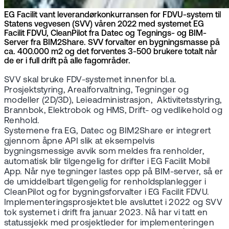
EG Facilit vant leverandørkonkurransen for FDVU-system til
Statens vegvesen (SVV) våren 2022 med systemet EG
Facilit FDVU, CleanPilot fra Datec og Tegnings- og BIM-
Server fra BIM2Share. SVV forvalter en bygningsmasse på
ca. 400.000 m2 og det forventes 3-500 brukere totalt når
de er i full drift på alle fagområder.
SVV skal bruke FDV-systemet innenfor bl.a.
Prosjektstyring, Arealforvaltning, Tegninger og
modeller (2D/3D), Leieadministrasjon, Aktivitetsstyring,
Brannbok, Elektrobok og HMS, Drift- og vedlikehold og
Renhold.
Systemene fra EG, Datec og BIM2Share er integrert
gjennom åpne API slik at eksempelvis
bygningsmessige avvik som meldes fra renholder,
automatisk blir tilgengelig for drifter i EG Facilit Mobil
App. Når nye tegninger lastes opp på BIM-server, så er
de umiddelbart tilgengelig for renholdsplanlegger i
CleanPilot og for bygningsforvalter i EG Facilit FDVU.
Implementeringsprosjektet ble avsluttet i 2022 og SVV
tok systemet i drift fra januar 2023. Nå har vi tatt en
statussjekk med prosjektleder for implementeringen