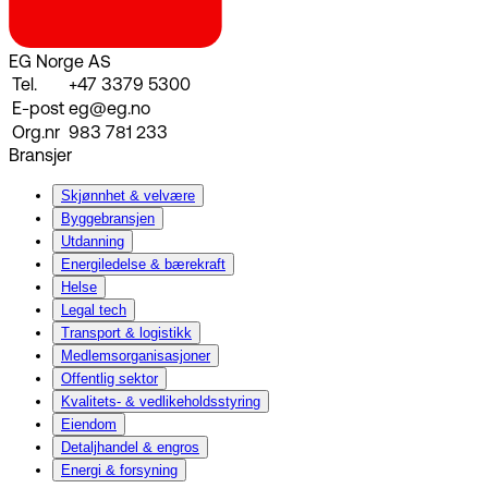
EG Norge AS
Tel.
+47 3379 5300
E-post
eg@eg.no
Org.nr
983 781 233
Bransjer
Skjønnhet & velvære
Byggebransjen
Utdanning
Energiledelse & bærekraft
Helse
Legal tech
Transport & logistikk
Medlemsorganisasjoner
Offentlig sektor
Kvalitets- & vedlikeholdsstyring
Eiendom
Detaljhandel & engros
Energi & forsyning