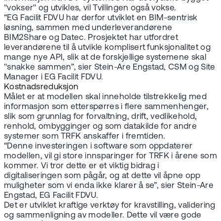
"vokser" og utvikles, vil Tvillingen også vokse.
“EG Facilit FDVU har derfor utviklet en BIM-sentrisk
løsning, sammen med underleverandørene
BIM2Share og Datec. Prosjektet har utfordret
leverandørene til å utvikle komplisert funksjonalitet og
mange nye API, slik at de forskjellige systemene skal
"snakke sammen”, sier Stein-Are Engstad, CSM og Site
Manager i EG Facilit FDVU.
Kostnadsreduksjon
Målet er at modellen skal inneholde tilstrekkelig med
informasjon som etterspørres i flere sammenhenger,
slik som grunnlag for forvaltning, drift, vedlikehold,
renhold, ombygginger og som datakilde for andre
systemer som TRFK anskaffer i fremtiden.
“Denne investeringen i software som oppdaterer
modellen, vil gi store innsparinger for TRFK i årene som
kommer. Vi tror dette er et viktig bidrag i
digitaliseringen som pågår, og at dette vil åpne opp
muligheter som vi enda ikke klarer å se”, sier Stein-Are
Engstad, EG Facilit FDVU.
Det er utviklet kraftige verktøy for kravstilling, validering
og sammenligning av modeller. Dette vil være gode