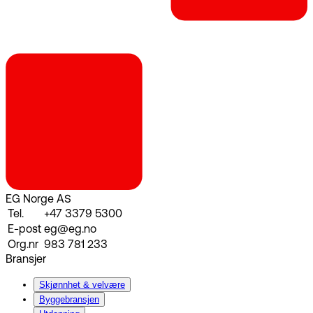
EG Norge AS
Tel.
+47 3379 5300
E-post
eg@eg.no
Org.nr
983 781 233
Bransjer
Skjønnhet & velvære
Byggebransjen