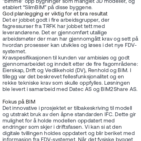
“bimme” opp bygninger som manglet 3D modeller, og
etablert “SlimBIM” på disse byggene.
God planlegging er viktig for et bra resultat
Det er jobbet godt i fire arbeidsgrupper, der
fagressurser fra TRFK har jobbet tett med
leverandørene. Det er gjennomført utallige
arbeidsmøter der man har gjennomgått krav og sett på
hvordan prosesser kan utvikles og løses i det nye FDV-
systemet.
Kravspesifikasjonen til kunden var ambisiøs og godt
gjennomarbeidet og inndelt etter de fire fagområdene:
Eierskap, Drift og Vedlikehold (DV), Renhold og BIM. I
tillegg var det beskrevet fellesfunksjonalitet og en
rekke tekniske krav som skulle oppfylles. Løsningen
ble levert i samarbeid med Datec AS og BIM2Share AS.
Fokus på BIM
Det innovative i prosjektet er tilbakeskriving til modell
og utstrakt bruk av den åpne standarden IFC. Dette gir
mulighet for å holde modellen oppdatert med
endringer som skjer i driftsfasen. Vi kan si at den
digitale tvillingen holdes oppdatert og blir beriket med
informasjon fra FDV-systemet. Når det fysiske bygget