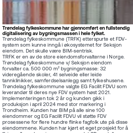
Trøndelag fylkeskommune har gjennomført en fullstendig
digitalisering av bygningsmassen i hele fylket.
Trøndelag fylkeskommune (TRFK) etterspurte et FDV-
system som kunne inngå i økosystemet for Seksjon
eiendom. Det skulle være BIM-sentrisk.
TRFK er en av de store eiendomsforvalterne i Norge.
Trøndelag fylkeskommune v/ Seksjon eiendom
forvalter ca. 500 000 m² bygningsmasse: 32
videregående skoler, 41 selveide eller leide
tannklinikker, samferdselsanlegg samt fylkeshusene.
Trøndelag fylkeskommune valgte EG Facilit FDVU som
leverandør til deres nye FDV system høst 2021.
Implementeringen tok 2 år og kunden gikk i
produksjon i april 2024 med stor markering i
Trondheim. Kunden har BIM på alle sine 100
eiendommer og EG Facilit FDVU vil støtte FDV
prosessene for flere hundre flinke fagfolk ute på disse
eiendommene. Kunden har kjørt et eget prosjekt for å