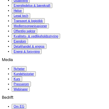
Utdanning
Energiledelse & bærekraft
Helse
Legal tech
Transport & logistikk
Medlemsorganisasjoner
Offentlig sektor
Kvalitets- & vedlikeholdsstyring
Eiendom
Detaljhandel & engros
Energi & forsyning
Media
Nyheter
Kundehistorier
Kurs
Presserom
Webinarer
Bedrift
Om EG