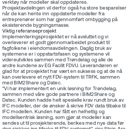
verktøy når modeller skal oppdateres.
Prosjektavdelingen vil derfor også ha store besparelser
når de kan hente inn oppdaterte modeller fra
entreprenører som har gjennomført ombygging på
eksisterende bygningsmasse.
Viktig referanseprosjekt
Implementeringsprosjektet er nå avsluttet og vi
overleverer et godt gjennomarbeidet produkt til
fagfolkene i eiendomsavdelingen. Daglig bruk av
systemene er i oppstartsfasen og systemene vil
videreutvikles sammen med Trøndelag og alle de
andre kundene av EG Facilit FDVU. Leverandøren er
glad for at prosjektet har vært en suksess og at de nå
kan overlevere et nytt FDV-system til TRFK, sammen
med BIM2Share og Datec.
“Vi har implementert en unik løsning for Trøndelag,
sammen med våre gode partnere i BIM2Share og
Datec. Kunden hadde helt spesielle krav rundt bruk av
IFC modeller, der de ønsker å skrive FDV data tilbake til
IFC modellen. Kunden har fått en helhetlig og
modellsentrisk løsning, som gjør at modeller kan
sendes ut til prosjekterende, berikes med nye data før