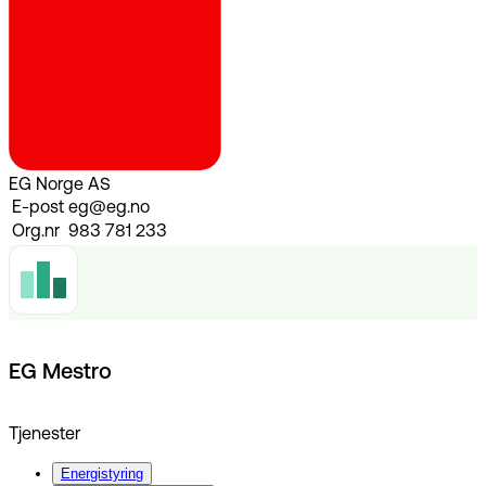
EG Norge AS
E-post
eg@eg.no
Org.nr
983 781 233
EG Mestro
Tjenester
Energistyring