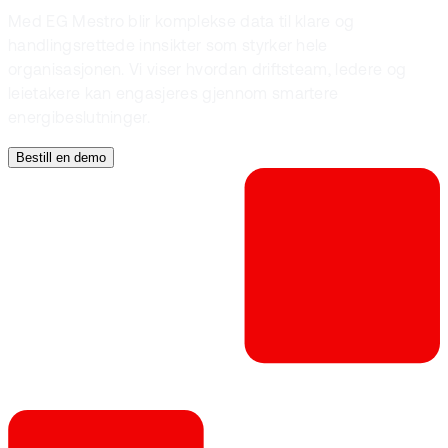
Med EG Mestro blir komplekse data til klare og
handlingsrettede innsikter som styrker hele
organisasjonen. Vi viser hvordan driftsteam, ledere og
leietakere kan engasjeres gjennom smartere
energibeslutninger.
Bestill en demo