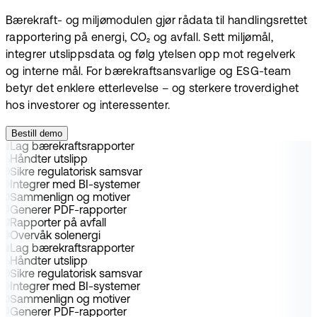
Bærekraft- og miljømodulen gjør rådata til handlingsrettet
rapportering på energi, CO₂ og avfall. Sett miljømål,
integrer utslippsdata og følg ytelsen opp mot regelverk
og interne mål. For bærekraftsansvarlige og ESG-team
betyr det enklere etterlevelse – og sterkere troverdighet
hos investorer og interessenter.
Bestill demo
Lag bærekraftsrapporter
Håndter utslipp
Sikre regulatorisk samsvar
Integrer med BI-systemer
Sammenlign og motiver
Generer PDF-rapporter
Rapporter på avfall
Overvåk solenergi
Lag bærekraftsrapporter
Håndter utslipp
Sikre regulatorisk samsvar
Integrer med BI-systemer
Sammenlign og motiver
Generer PDF-rapporter