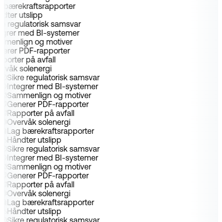
g bærekraftsrapporter
dter utslipp
re regulatorisk samsvar
tegrer med BI-systemer
mmenlign og motiver
nerer PDF-rapporter
porter på avfall
ervåk solenergi
Sikre regulatorisk samsvar
Integrer med BI-systemer
Sammenlign og motiver
Generer PDF-rapporter
Rapporter på avfall
Overvåk solenergi
Lag bærekraftsrapporter
Håndter utslipp
Sikre regulatorisk samsvar
Integrer med BI-systemer
Sammenlign og motiver
Generer PDF-rapporter
Rapporter på avfall
Overvåk solenergi
Lag bærekraftsrapporter
Håndter utslipp
Sikre regulatorisk samsvar