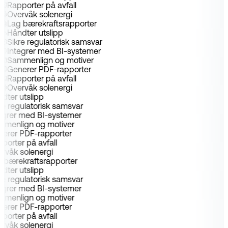
Rapporter på avfall
Overvåk solenergi
Lag bærekraftsrapporter
Håndter utslipp
Sikre regulatorisk samsvar
Integrer med BI-systemer
Sammenlign og motiver
Generer PDF-rapporter
Rapporter på avfall
Overvåk solenergi
dter utslipp
re regulatorisk samsvar
tegrer med BI-systemer
mmenlign og motiver
nerer PDF-rapporter
porter på avfall
ervåk solenergi
g bærekraftsrapporter
dter utslipp
re regulatorisk samsvar
tegrer med BI-systemer
mmenlign og motiver
nerer PDF-rapporter
porter på avfall
ervåk solenergi