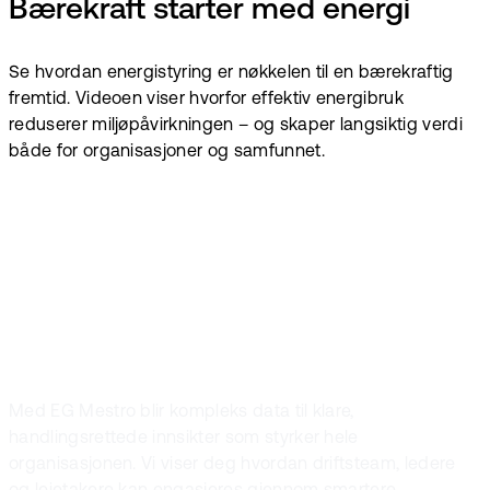
Bærekraft starter med energi
Se hvordan energistyring er nøkkelen til en bærekraftig
fremtid. Videoen viser hvorfor effektiv energibruk
reduserer miljøpåvirkningen – og skaper langsiktig verdi
både for organisasjoner og samfunnet.
La energidata
fungere for alle
Med EG Mestro blir kompleks data til klare,
handlingsrettede innsikter som styrker hele
organisasjonen. Vi viser deg hvordan driftsteam, ledere