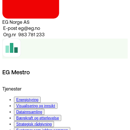
EG Norge AS
E-post
eg@eg.no
Org.nr
983 781 233
EG Mestro
Tjenester
Energistyring
Visualisering og innsikt
Datainnsamling
Bærekraft og etterlevelse
Strategisk rådgivning