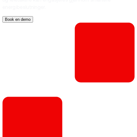
og leietakere kan engasjeres gjennom smartere
energibeslutninger.
Book en demo