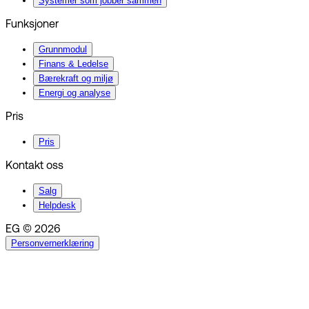
Systemer som jobber sammen
Funksjoner
Grunnmodul
Finans & Ledelse
Bærekraft og miljø
Energi og analyse
Pris
Pris
Kontakt oss
Salg
Helpdesk
EG © 2026
Personvernerklæring