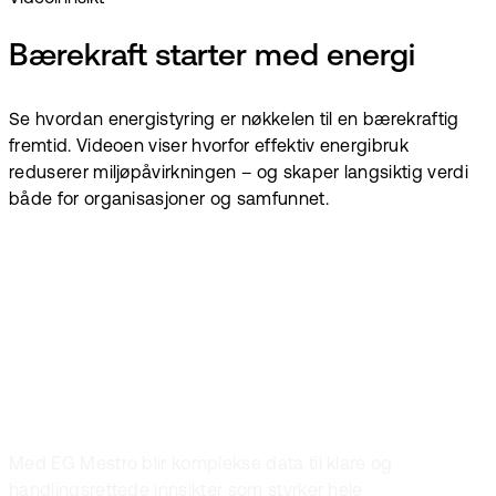
Bærekraft starter med energi
Se hvordan energistyring er nøkkelen til en bærekraftig
fremtid. Videoen viser hvorfor effektiv energibruk
reduserer miljøpåvirkningen – og skaper langsiktig verdi
både for organisasjoner og samfunnet.
La energidata
jobbe for alle
Med EG Mestro blir komplekse data til klare og
handlingsrettede innsikter som styrker hele