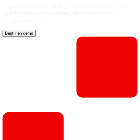
organisasjonen. Vi viser deg hvordan driftsteam, ledere
og leietakere kan engasjeres gjennom smartere
energibeslutninger.
Bestill en demo