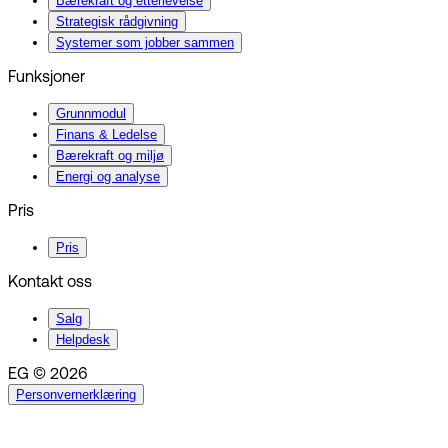
Bærekraft og etterlevelse
Strategisk rådgivning
Systemer som jobber sammen
Funksjoner
Grunnmodul
Finans & Ledelse
Bærekraft og miljø
Energi og analyse
Pris
Pris
Kontakt oss
Salg
Helpdesk
EG © 2026
Personvernerklæring