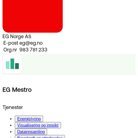
EG Norge AS
E-post
eg@eg.no
Org.nr
983 781 233
EG Mestro
Tjenester
Energistyring
Visualisering og innsikt
Datainnsamling