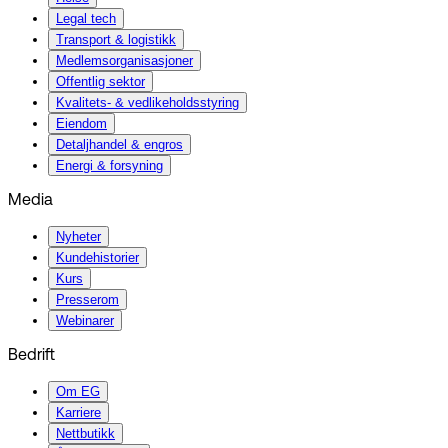
Legal tech
Transport & logistikk
Medlemsorganisasjoner
Offentlig sektor
Kvalitets- & vedlikeholdsstyring
Eiendom
Detaljhandel & engros
Energi & forsyning
Media
Nyheter
Kundehistorier
Kurs
Presserom
Webinarer
Bedrift
Om EG
Karriere
Nettbutikk