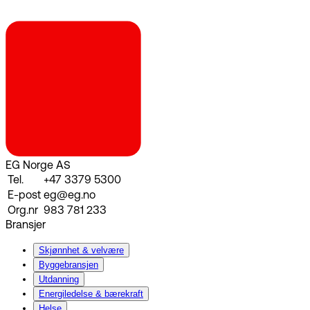
EG Norge AS
Tel.
+47 3379 5300
E-post
eg@eg.no
Org.nr
983 781 233
Bransjer
Skjønnhet & velvære
Byggebransjen
Utdanning
Energiledelse & bærekraft
Helse