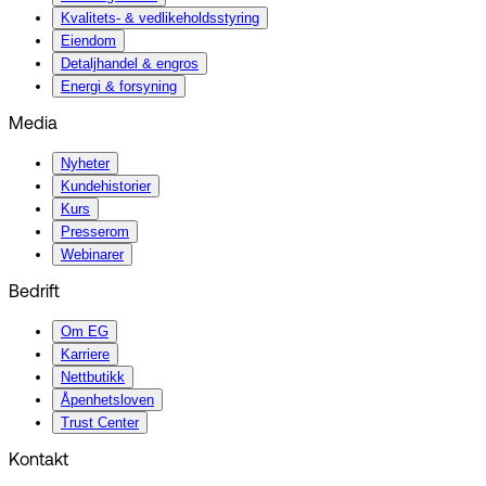
Kvalitets- & vedlikeholdsstyring
Eiendom
Detaljhandel & engros
Energi & forsyning
Media
Nyheter
Kundehistorier
Kurs
Presserom
Webinarer
Bedrift
Om EG
Karriere
Nettbutikk
Åpenhetsloven
Trust Center
Kontakt