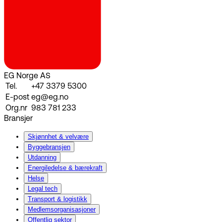
EG Norge AS
Tel.
+47 3379 5300
E-post
eg@eg.no
Org.nr
983 781 233
Bransjer
Skjønnhet & velvære
Byggebransjen
Utdanning
Energiledelse & bærekraft
Helse
Legal tech
Transport & logistikk
Medlemsorganisasjoner
Offentlig sektor