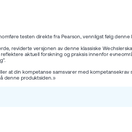
nomføre testen direkte fra Pearson, vennligst følg denne 
fjerde, reviderte versjonen av denne klassiske Wechsler
reflektere aktuell forskning og praksis innenfor evneområdet
g".
roller at din kompetanse samsvarer med kompetansekrav so
på denne produktsiden.»