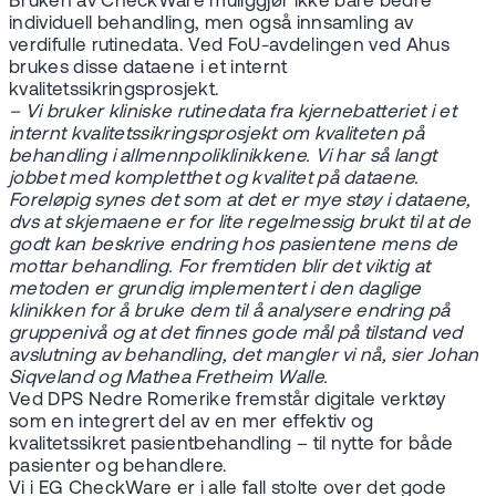
Bruken av CheckWare muliggjør ikke bare bedre
individuell behandling, men også innsamling av
verdifulle rutinedata. Ved FoU-avdelingen ved Ahus
brukes disse dataene i et internt
kvalitetssikringsprosjekt.
– Vi bruker kliniske rutinedata fra kjernebatteriet i et
internt kvalitetssikringsprosjekt om kvaliteten på
behandling i allmennpoliklinikkene. Vi har så langt
jobbet med kompletthet og kvalitet på dataene.
Foreløpig synes det som at det er mye støy i dataene,
dvs at skjemaene er for lite regelmessig brukt til at de
godt kan beskrive endring hos pasientene mens de
mottar behandling. For fremtiden blir det viktig at
metoden er grundig implementert i den daglige
klinikken for å bruke dem til å analysere endring på
gruppenivå og at det finnes gode mål på tilstand ved
avslutning av behandling, det mangler vi nå, sier Johan
Siqveland og Mathea Fretheim Walle.
Ved DPS Nedre Romerike fremstår digitale verktøy
som en integrert del av en mer effektiv og
kvalitetssikret pasientbehandling – til nytte for både
pasienter og behandlere.
Vi i EG CheckWare er i alle fall stolte over det gode