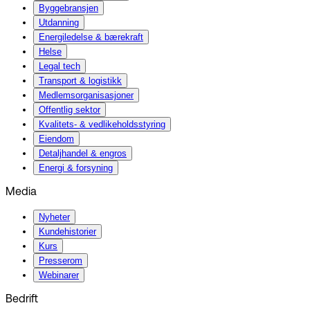
Byggebransjen
Utdanning
Energiledelse & bærekraft
Helse
Legal tech
Transport & logistikk
Medlemsorganisasjoner
Offentlig sektor
Kvalitets- & vedlikeholdsstyring
Eiendom
Detaljhandel & engros
Energi & forsyning
Media
Nyheter
Kundehistorier
Kurs
Presserom
Webinarer
Bedrift