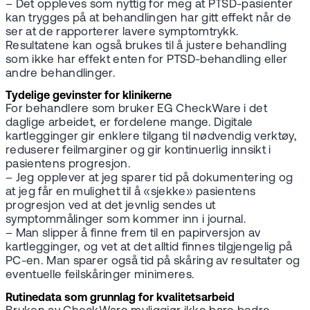
– Det oppleves som nyttig for meg at PTSD-pasienter
kan trygges på at behandlingen har gitt effekt når de
ser at de rapporterer lavere symptomtrykk.
Resultatene kan også brukes til å justere behandling
som ikke har effekt enten for PTSD-behandling eller
andre behandlinger.
Tydelige gevinster for klinikerne
For behandlere som bruker EG CheckWare i det
daglige arbeidet, er fordelene mange. Digitale
kartlegginger gir enklere tilgang til nødvendig verktøy,
reduserer feilmarginer og gir kontinuerlig innsikt i
pasientens progresjon.
– Jeg opplever at jeg sparer tid på dokumentering og
at jeg får en mulighet til å «sjekke» pasientens
progresjon ved at det jevnlig sendes ut
symptommålinger som kommer inn i journal.
– Man slipper å finne frem til en papirversjon av
kartlegginger, og vet at det alltid finnes tilgjengelig på
PC-en. Man sparer også tid på skåring av resultater og
eventuelle feilskåringer minimeres.
Rutinedata som grunnlag for kvalitetsarbeid