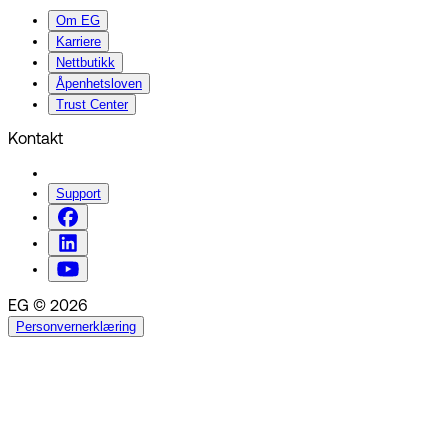
Om EG
Karriere
Nettbutikk
Åpenhetsloven
Trust Center
Kontakt
Support
EG © 2026
Personvernerklæring