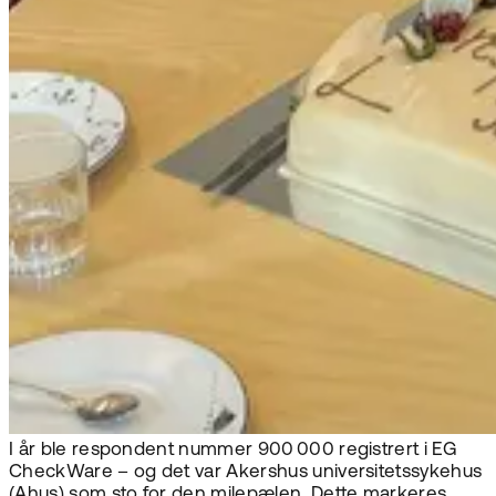
I år ble respondent nummer 900 000 registrert i EG
CheckWare – og det var Akershus universitetssykehus
(Ahus) som sto for den milepælen. Dette markeres