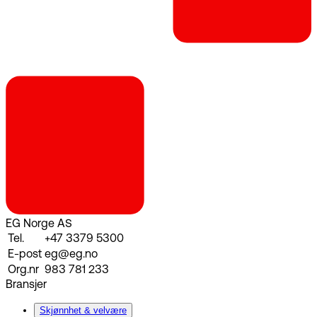
EG Norge AS
Tel.
+47 3379 5300
E-post
eg@eg.no
Org.nr
983 781 233
Bransjer
Skjønnhet & velvære