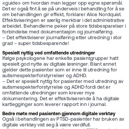
«guide» om hvordan man legger opp egne spørsmål.
Det er også fint å se på underveis i behandling for å se
om behandlingen gir effekt, forklarer Alice Nordquist.
Effektiviseringen er særlig merkbar i det administrative
arbeidet. Behandlerne peker på store tidsbesparelser i
forbindelse med dokumentasjon og journalføring.
– Det effektiviserer journalføring etter utredning i stor
grad – super tidsbesparende!
Spesielt nyttig ved omfattende utredninger
Ifølge psykologene har enkelte pasientgrupper hatt
spesielt god nytte av digitale løsninger. Blant annet
gjelder dette pasienter som er inne til utredning for
autismespekterforstyrrelser og ADHD.
– Det er spesielt nyttig for pasienter med utredning av
autismespekterforstyrrelse og ADHD fordi det er
omfattende utredninger som krever mye
dokumentering. Det er effektiviserende å ha digitale
kartlegginger som leverer rapport inn i journal.
Bedre møte med pasienten gjennom digitale verktøy
Også i behandlingen av PTSD-pasienter har bruken av
digitale verktøy vist seg å være verdifull.