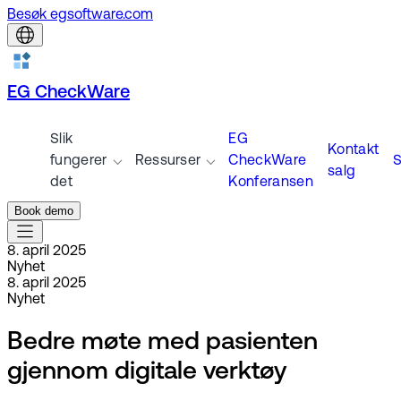
Besøk egsoftware.com
EG CheckWare
Slik
EG
Kontakt
fungerer
Ressurser
CheckWare
S
salg
det
Konferansen
Book demo
8. april 2025
Nyhet
8. april 2025
Nyhet
Bedre møte med pasienten
gjennom digitale verktøy