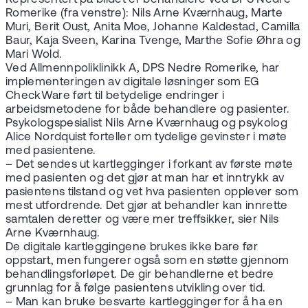
Romerike (fra venstre): Nils Arne Kværnhaug, Marte
Muri, Berit Oust, Anita Moe, Johanne Kaldestad, Camilla
Baur, Kaja Sveen, Karina Tvenge, Marthe Sofie Øhra og
Mari Wold.
Ved Allmennpoliklinikk A, DPS Nedre Romerike, har
implementeringen av digitale løsninger som EG
CheckWare ført til betydelige endringer i
arbeidsmetodene for både behandlere og pasienter.
Psykologspesialist Nils Arne Kværnhaug og psykolog
Alice Nordquist forteller om tydelige gevinster i møte
med pasientene.
– Det sendes ut kartlegginger i forkant av første møte
med pasienten og det gjør at man har et inntrykk av
pasientens tilstand og vet hva pasienten opplever som
mest utfordrende. Det gjør at behandler kan innrette
samtalen deretter og være mer treffsikker, sier Nils
Arne Kværnhaug.
De digitale kartleggingene brukes ikke bare før
oppstart, men fungerer også som en støtte gjennom
behandlingsforløpet. De gir behandlerne et bedre
grunnlag for å følge pasientens utvikling over tid.
– Man kan bruke besvarte kartlegginger for å ha en