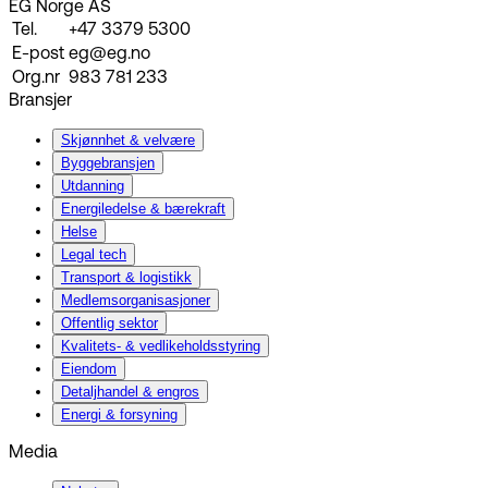
EG Norge AS
Tel.
+47 3379 5300
E-post
eg@eg.no
Org.nr
983 781 233
Bransjer
Skjønnhet & velvære
Byggebransjen
Utdanning
Energiledelse & bærekraft
Helse
Legal tech
Transport & logistikk
Medlemsorganisasjoner
Offentlig sektor
Kvalitets- & vedlikeholdsstyring
Eiendom
Detaljhandel & engros
Energi & forsyning
Media