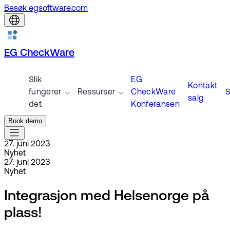
Besøk egsoftware.com
EG CheckWare
Slik
EG
Kontakt
fungerer
Ressurser
CheckWare
S
salg
det
Konferansen
Book demo
27. juni 2023
Nyhet
27. juni 2023
Nyhet
Integrasjon med Helsenorge på
plass!