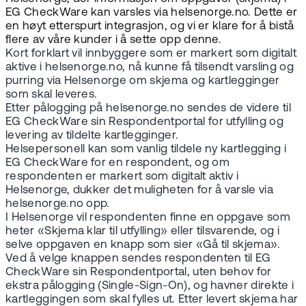
EG CheckWare kan varsles via helsenorge.no. Dette er
en høyt etterspurt integrasjon, og vi er klare for å bistå
flere av våre kunder i å sette opp denne.
Kort forklart vil innbyggere som er markert som digitalt
aktive i helsenorge.no, nå kunne få tilsendt varsling og
purring via Helsenorge om skjema og kartlegginger
som skal leveres.
Etter pålogging på helsenorge.no sendes de videre til
EG CheckWare sin Respondentportal for utfylling og
levering av tildelte kartlegginger.
Helsepersonell kan som vanlig tildele ny kartlegging i
EG CheckWare for en respondent, og om
respondenten er markert som digitalt aktiv i
Helsenorge, dukker det muligheten for å varsle via
helsenorge.no opp.
I Helsenorge vil respondenten finne en oppgave som
heter «Skjema klar til utfylling» eller tilsvarende, og i
selve oppgaven en knapp som sier «Gå til skjema».
Ved å velge knappen sendes respondenten til EG
CheckWare sin Respondentportal, uten behov for
ekstra pålogging (Single-Sign-On), og havner direkte i
kartleggingen som skal fylles ut. Etter levert skjema har