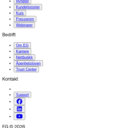
Nyheter
Kundehistorier
Kurs
Presserom
Webinarer
Bedrift
Om EG
Karriere
Nettbutikk
Åpenhetsloven
Trust Center
Kontakt
Support
EG © 2026