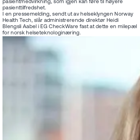
pasientmedvirkning, som igjen kan føre til høyere
pasienttilfredshet.
I en pressemelding, sendt ut av helseklyngen Norway
Health Tech, slår administrerende direktør Heidi
Blengsli Aabel i EG CheckWare fast at dette en milepæl
for norsk helseteknologinæring.