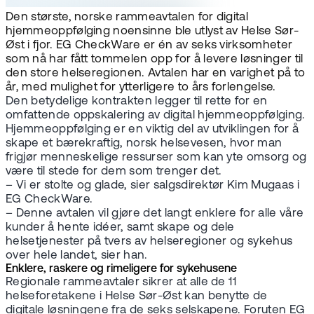
Den største, norske rammeavtalen for digital
hjemmeoppfølging noensinne ble utlyst av Helse Sør-
Øst i fjor. EG CheckWare er én av seks virksomheter
som nå har fått tommelen opp for å levere løsninger til
den store helseregionen. Avtalen har en varighet på to
år, med mulighet for ytterligere to års forlengelse.
Den betydelige kontrakten legger til rette for en
omfattende oppskalering av digital hjemmeoppfølging.
Hjemmeoppfølging er en viktig del av utviklingen for å
skape et bærekraftig, norsk helsevesen, hvor man
frigjør menneskelige ressurser som kan yte omsorg og
være til stede for dem som trenger det.
– Vi er stolte og glade, sier salgsdirektør Kim Mugaas i
EG CheckWare.
– Denne avtalen vil gjøre det langt enklere for alle våre
kunder å hente idéer, samt skape og dele
helsetjenester på tvers av helseregioner og sykehus
over hele landet, sier han.
Enklere, raskere og rimeligere for sykehusene
Regionale rammeavtaler sikrer at alle de 11
helseforetakene i Helse Sør-Øst kan benytte de
digitale løsningene fra de seks selskapene. Foruten EG