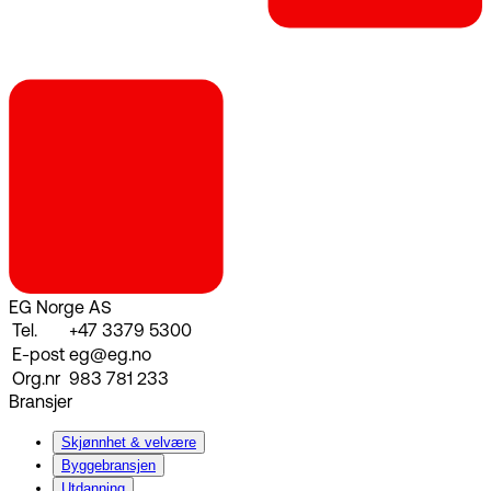
EG Norge AS
Tel.
+47 3379 5300
E-post
eg@eg.no
Org.nr
983 781 233
Bransjer
Skjønnhet & velvære
Byggebransjen
Utdanning