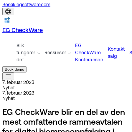
Besøk egsoftware.com
EG CheckWare
Slik
EG
Kontakt
fungerer
Ressurser
CheckWare
S
salg
det
Konferansen
Book demo
7. februar 2023
Nyhet
7. februar 2023
Nyhet
EG CheckWare blir en del av den
mest omfattende rammeavtalen