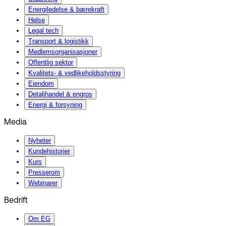
Energiledelse & bærekraft
Helse
Legal tech
Transport & logistikk
Medlemsorganisasjoner
Offentlig sektor
Kvalitets- & vedlikeholdsstyring
Eiendom
Detaljhandel & engros
Energi & forsyning
Media
Nyheter
Kundehistorier
Kurs
Presserom
Webinarer
Bedrift
Om EG