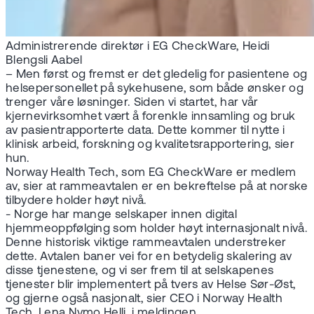
Administrerende direktør i EG CheckWare, Heidi
Blengsli Aabel
– Men først og fremst er det gledelig for pasientene og
helsepersonellet på sykehusene, som både ønsker og
trenger våre løsninger. Siden vi startet, har vår
kjernevirksomhet vært å forenkle innsamling og bruk
av pasientrapporterte data. Dette kommer til nytte i
klinisk arbeid, forskning og kvalitetsrapportering, sier
hun.
Norway Health Tech, som EG CheckWare er medlem
av, sier at rammeavtalen er en bekreftelse på at norske
tilbydere holder høyt nivå.
- Norge har mange selskaper innen digital
hjemmeoppfølging som holder høyt internasjonalt nivå.
Denne historisk viktige rammeavtalen understreker
dette. Avtalen baner vei for en betydelig skalering av
disse tjenestene, og vi ser frem til at selskapenes
tjenester blir implementert på tvers av Helse Sør-Øst,
og gjerne også nasjonalt, sier CEO i Norway Health
Tech, Lena Nymo Helli, i meldingen.