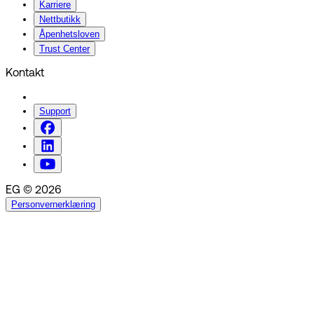
Karriere
Nettbutikk
Åpenhetsloven
Trust Center
Kontakt
Support
EG © 2026
Personvernerklæring