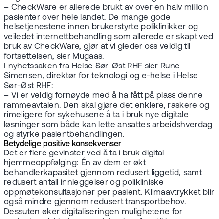
– CheckWare er allerede brukt av over en halv million
pasienter over hele landet. De mange gode
helsetjenestene innen brukerstyrte poliklinikker og
veiledet internettbehandling som allerede er skapt ved
bruk av CheckWare, gjør at vi gleder oss veldig til
fortsettelsen, sier Mugaas.
I nyhetssaken fra Helse Sør-Øst RHF sier Rune
Simensen, direktør for teknologi og e-helse i Helse
Sør-Øst RHF:
– Vi er veldig fornøyde med å ha fått på plass denne
rammeavtalen. Den skal gjøre det enklere, raskere og
rimeligere for sykehusene å ta i bruk nye digitale
løsninger som både kan lette ansattes arbeidshverdag
og styrke pasientbehandlingen.
Betydelige positive konsekvenser
Det er flere gevinster ved å ta i bruk digital
hjemmeoppfølging: Én av dem er økt
behandlerkapasitet gjennom redusert liggetid, samt
redusert antall innleggelser og polikliniske
oppmøtekonsultasjoner per pasient. Klimaavtrykket blir
også mindre gjennom redusert transportbehov.
Dessuten øker digitaliseringen mulighetene for