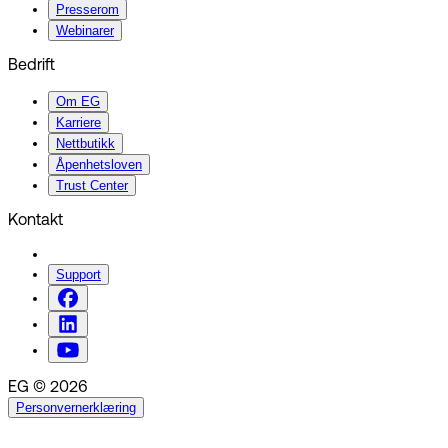
Presserom
Webinarer
Bedrift
Om EG
Karriere
Nettbutikk
Åpenhetsloven
Trust Center
Kontakt
Support
EG © 2026
Personvernerklæring