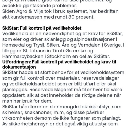
betyr at vi i større grad kan forutse problemer, og
avdekke gjentakende problemer.
Siden Agro & Miljø tok i bruk systemet, har bedriften
økt kundemassen med rundt 30 prosent.
SkiStar: Full kontroll på vedlikeholdet
Vedlikehold er en nødvendighet og et krav for SkiStar,
som eier og driver skianlegg og alpindestinasjoner i
Hemsedal og Trysil, Sälen, Åre og Vemdalen i Sverige. I
tillegg er St. Johann in Tirol i Østerrike og
Hammarbybacken i Stockholm en del av SkiStar.
Utfordringen: Full kontroll på vedlikeholdet og krav til
dokumentasjon
SkiStar hadde et stort behov for et vedlikeholdssystem
som gir full kontroll over materialer, reservedelslager
og vedlikeholdsarbeidet som er blitt utført eller skal
planlegges. Reservedelslageret må til enhver tid være
oppdatert, slik at det inneholder de riktige delene når
man har bruk for dem.
SkiStar håndterer en stor mengde teknisk utstyr, som
skiheiser, snøkanoner, m.m, og disse påvirker
virksomheten dersom de ikke fungerer som planlagt.
Av sikkerhetshensyn er det også viktig at utstyr som