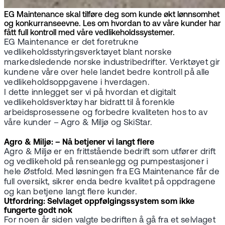
EG Maintenance skal tilføre deg som kunde økt lønnsomhet
og konkurranseevne. Les om hvordan to av våre kunder har
fått full kontroll med våre vedlikeholdssystemer.
EG Maintenance er det foretrukne
vedlikeholdsstyringsverktøyet blant norske
markedsledende norske industribedrifter. Verktøyet gir
kundene våre over hele landet bedre kontroll på alle
vedlikeholdsoppgavene i hverdagen.
I dette innlegget ser vi på hvordan et digitalt
vedlikeholdsverktøy har bidratt til å forenkle
arbeidsprosessene og forbedre kvaliteten hos to av
våre kunder – Agro & Miljø og SkiStar.
Agro & Miljø: – Nå betjener vi langt flere
Agro & Miljø er en frittstående bedrift som utfører drift
og vedlikehold på renseanlegg og pumpestasjoner i
hele Østfold. Med løsningen fra EG Maintenance får de
full oversikt, sikrer enda bedre kvalitet på oppdragene
og kan betjene langt flere kunder.
Utfordring: Selvlaget oppfølgingssystem som ikke
fungerte godt nok
For noen år siden valgte bedriften å gå fra et selvlaget