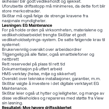
skiheiser blir godt vedlikeholdt og sjekket.
Uforutsette driftsstopp må minimeres, da dette fort blir
store merkostnader.
SkiStar må også følge de strenge kravene fra
nasjonale myndigheter.
Løsningen: EG Maintenance
For på holde orden på virksomheten, materialene og
vedlikeholdsarbeidet trengte SkiStar et godt
vedlikeholdsstyrings-system. De satte følgende krav til
systemet:
Brukervennlig oversikt over arbeidsordrer
Tilgjengelig på alle flater, også smarttelefoner og
nettbrett
Rett reservedel på plass til rett tid
Dokumentasjon på utført arbeid
HMS-verktøy (helse, miljø og sikkerhet)
Oversikt over tekniske installasjoner, garantier, m.m.
SkiStar valgte å investere i det digitale verktøyet EG
Maintenance.
SkiStar leier også ut hytter og leiligheter, og mange av
disse vedlikeholdes og repareres med støtte fra View
sin løsning.
Resultatet: Mye høyere driftssikkerhet