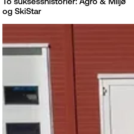
To suksesshistorier: Agro & Miljø
og SkiStar