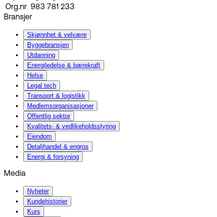
Org.nr
983 781 233
Bransjer
Skjønnhet & velvære
Byggebransjen
Utdanning
Energiledelse & bærekraft
Helse
Legal tech
Transport & logistikk
Medlemsorganisasjoner
Offentlig sektor
Kvalitets- & vedlikeholdsstyring
Eiendom
Detaljhandel & engros
Energi & forsyning
Media
Nyheter
Kundehistorier
Kurs