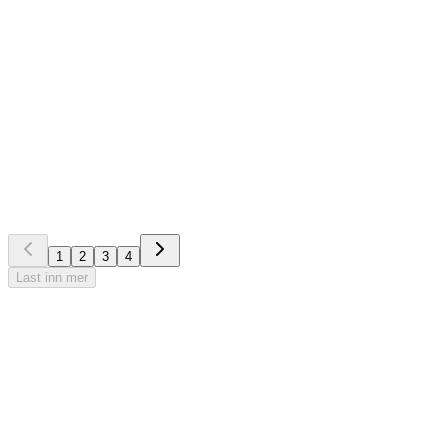
EG Membercare
+1
E-bok
Guide: Suksess med organisasjons-IT i
medlemsorganisasjoner
1
2
3
4
Last inn mer
Prøv vår demo
EG Membercare
Easy gjør livet