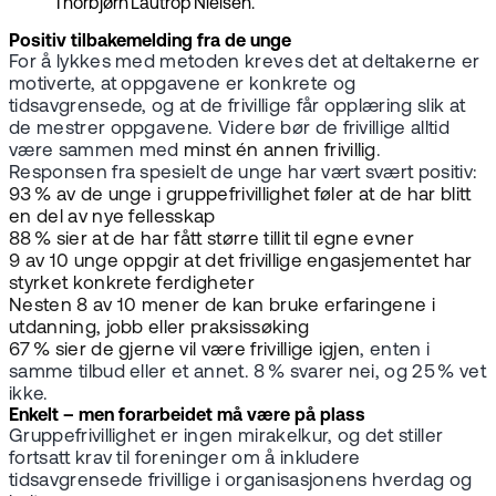
Thorbjørn Lautrop Nielsen.
Positiv tilbakemelding fra de unge
For å lykkes med metoden kreves det at deltakerne er
motiverte, at oppgavene er konkrete og
tidsavgrensede, og at de frivillige får opplæring slik at
de mestrer oppgavene. Videre bør de frivillige alltid
være sammen med
minst én annen frivillig
.
Responsen fra spesielt de unge har vært svært positiv:
93 % av de unge i gruppefrivillighet føler at de har blitt
en del av nye fellesskap
88 % sier at de har fått større tillit til egne evner
9 av 10 unge oppgir at det frivillige engasjementet har
styrket konkrete ferdigheter
Nesten 8 av 10 mener de kan bruke erfaringene i
utdanning, jobb eller praksissøking
67 % sier de gjerne vil være frivillige igjen
, enten i
samme tilbud eller et annet. 8 % svarer nei, og 25 % vet
ikke.
Enkelt – men forarbeidet må være på plass
Gruppefrivillighet er ingen mirakelkur, og det stiller
fortsatt krav til foreninger om å inkludere
tidsavgrensede frivillige i organisasjonens hverdag og