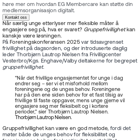
høre mer om hvordan EG Membercare kan støtte din
medlemsorganisasjon digitalt.
Kontakt oss
Når særlig unge etterlyser mer fleksible måter å
engasjere seg på, hva er svaret?
Gruppefrivillighet
kan
kanskje være løsningen.
På
Foreningskonferansen 2025
var tidsavgrenset
frivillighet på dagsorden, og der introduserte daglig
leder Thorbjørn Lautrop Nielsen fra Frivilligcenter
Vesterbro/Kgs. Enghave/Valby deltakerne for begrepet
gruppefrivillighet
.
“Når det frivillige engasjementet for unge i dag
endrer seg – ser vi et misforhold mellom
foreningene og de unges behov. Foreningene
har på den ene siden behov for et fast tilsig av
frivillige til faste oppgaver, mens unge gjerne vil
engasjere seg mer fleksibelt og i kortere
perioder,” sier Thorbjørn Lautrop Nielsen.
Thorbjørn Lautrop Nielsen.
Gruppefrivillighet kan være en god metode
, fordi det
møter både de unges behov for fleksibilitet og