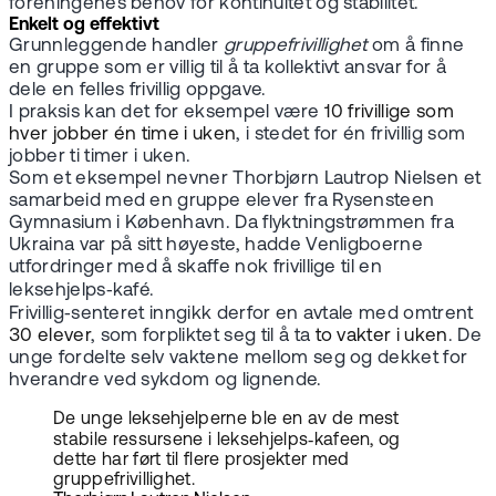
foreningenes behov for kontinuitet og stabilitet.
Enkelt og effektivt
Grunnleggende handler
gruppefrivillighet
om å finne
en gruppe som er villig til å ta kollektivt ansvar for å
dele en felles frivillig oppgave.
I praksis kan det for eksempel være
10 frivillige som
hver jobber én time i uken
, i stedet for én frivillig som
jobber ti timer i uken.
Som et eksempel nevner Thorbjørn Lautrop Nielsen et
samarbeid med en gruppe elever fra Rysensteen
Gymnasium i København. Da flyktningstrømmen fra
Ukraina var på sitt høyeste, hadde Venligboerne
utfordringer med å skaffe nok frivillige til en
leksehjelps‑kafé.
Frivillig‑senteret inngikk derfor en avtale med omtrent
30 elever
, som forpliktet seg til å ta
to vakter i uken
. De
unge fordelte selv vaktene mellom seg og dekket for
hverandre ved sykdom og lignende.
De unge leksehjelperne ble en av de mest
stabile ressursene i leksehjelps‑kafeen, og
dette har ført til flere prosjekter med
gruppefrivillighet.