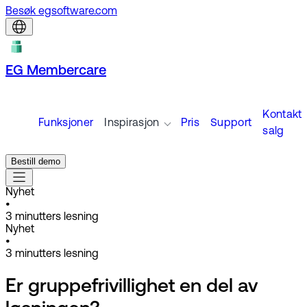
Besøk egsoftware.com
EG Membercare
Kontakt
Funksjoner
Inspirasjon
Pris
Support
salg
Bestill demo
Nyhet
•
3
minutters lesning
Nyhet
•
3
minutters lesning
Er gruppefrivillighet en del av