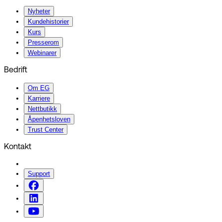
Nyheter
Kundehistorier
Kurs
Presserom
Webinarer
Bedrift
Om EG
Karriere
Nettbutikk
Åpenhetsloven
Trust Center
Kontakt
Support