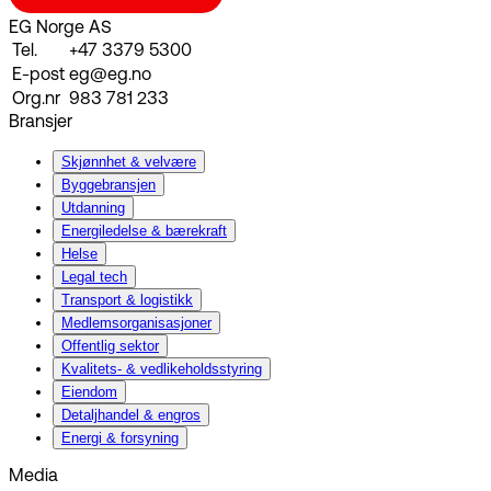
EG Norge AS
Tel.
+47 3379 5300
E-post
eg@eg.no
Org.nr
983 781 233
Bransjer
Skjønnhet & velvære
Byggebransjen
Utdanning
Energiledelse & bærekraft
Helse
Legal tech
Transport & logistikk
Medlemsorganisasjoner
Offentlig sektor
Kvalitets- & vedlikeholdsstyring
Eiendom
Detaljhandel & engros
Energi & forsyning
Media