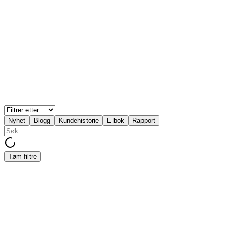
EG Membercare
+1
Blogg
Ikke sammenlign foreninger med bedrifter når vi snakker
KI
Nyhet
Blogg
Kundehistorie
E-bok
Rapport
Tøm filtre