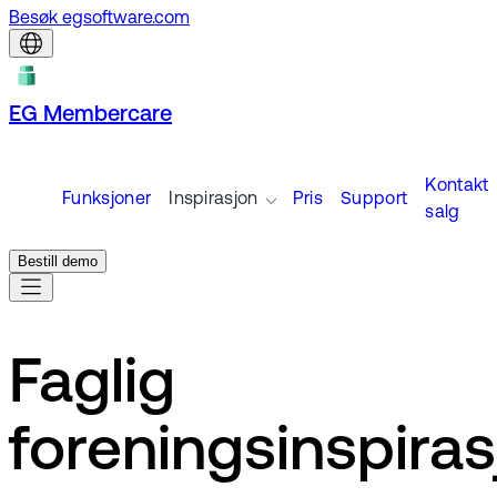
Besøk egsoftware.com
EG Membercare
Kontakt
Funksjoner
Inspirasjon
Pris
Support
salg
Bestill demo
Faglig
foreningsinspiras