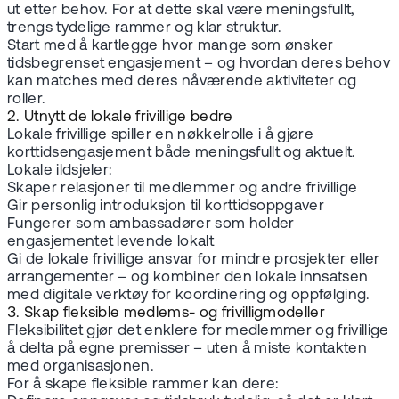
ut etter behov. For at dette skal være meningsfullt,
trengs tydelige rammer og klar struktur.
Start med å kartlegge hvor mange som ønsker
tidsbegrenset engasjement – og hvordan deres behov
kan matches med deres nåværende aktiviteter og
roller.
2. Utnytt de lokale frivillige bedre
Lokale frivillige spiller en nøkkelrolle i å gjøre
korttidsengasjement både meningsfullt og aktuelt.
Lokale ildsjeler:
Skaper relasjoner til medlemmer og andre frivillige
Gir personlig introduksjon til korttidsoppgaver
Fungerer som ambassadører som holder
engasjementet levende lokalt
Gi de lokale frivillige ansvar for mindre prosjekter eller
arrangementer – og kombiner den lokale innsatsen
med digitale verktøy for koordinering og oppfølging.
3. Skap fleksible medlems- og frivilligmodeller
Fleksibilitet gjør det enklere for medlemmer og frivillige
å delta på egne premisser – uten å miste kontakten
med organisasjonen.
For å skape fleksible rammer kan dere: