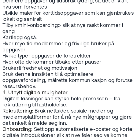
Definere oppgaver og tidsbruk tydelig, så det er klart
hva som forventes
Utvikle maler for korttidsoppgaver som kan gjenbrukes
lokalt og sentralt
Tilby «mini-onboarding» slik at nye raskt kommer i
gang
Kartlegg også:
Hvor mye tid medlemmer og frivillige bruker på
oppgaver
Hvilke typer oppgaver de foretrekker
Hvor ofte de kommer tilbake etter pauser
Brukertilfredshet og motivasjon
Bruk denne innsikten til å optimalisere
oppgavefordeling, målrette kommunikasjon og forutse
ressursbehov.
4. Utnytt digitale muligheter
Digitale løsninger kan styrke hele prosessen – fra
rekruttering til fastholdelse.
Rekruttering:
Bruk nettsider, sosiale medier og
medlemsplattformer for å nå nye målgrupper og gjøre
det enkelt å melde seg inn.
Onboarding:
Sett opp automatiserte e-poster og korte
digitale introduksjoner slik at nye føler seg velkomne