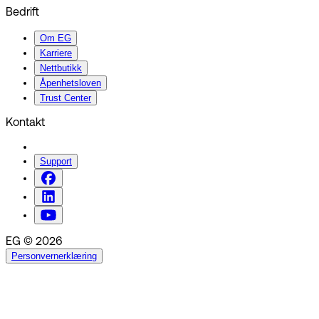
Bedrift
Om EG
Karriere
Nettbutikk
Åpenhetsloven
Trust Center
Kontakt
Support
EG © 2026
Personvernerklæring