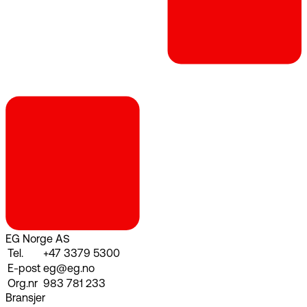
EG Norge AS
Tel.
+47 3379 5300
E-post
eg@eg.no
Org.nr
983 781 233
Bransjer