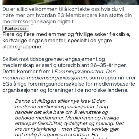
Du er alltid velkommen til å kontakte oss hvis du vil
høre mer om hvordan EG Membercare kan støtte din
medlemsorganisasjon digitalt.
Kontakt oss
Flere og flere medlemmer og frivillige søker fleksible,
kortvarige engasjementer, spesielt i de yngre
aldersgruppene.
Skiftet mot tidsbegrenset engasjement og
medlemskap er særlig utbredt blant 26–35-åringer.
Dette kommer frem i
Foreningsrapporten: Den
moderne medlemsorganisasjonen
, som oppsummerer
EGs årlige foreningsundersøkelse for medlemsbaserte
organisasjoner og foreninger i de nordiske landene.
Denne utviklingen stiller nye krav til den
moderne medlemsorganisasjonen. I dag
handler det ikke bare om å rekruttere og
beholde medlemmer. Medlemmer og frivillige
etterspør fleksibilitet, tydelighet og mening. Det
krever nytenkning – men digitale verktøy gjør
det mulig å organisere smartere: Fra