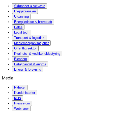
Skjønnhet & velvære
Byggebransjen
Utdanning
Energiledelse & bærekraft
Helse
Legal tech
Transport & logistikk
Medlemsorganisasjoner
Offentlig sektor
Kvalitets- & vedlikeholdsstyring
Eiendom
Detaljhandel & engros
Energi & forsyning
Media
Nyheter
Kundehistorier
Kurs
Presserom
Webinarer