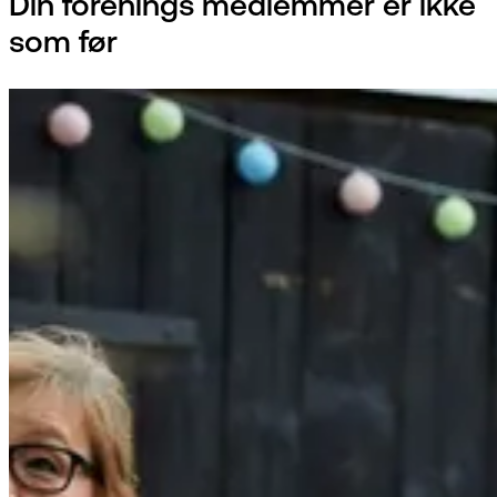
Din forenings medlemmer er ikke
som før