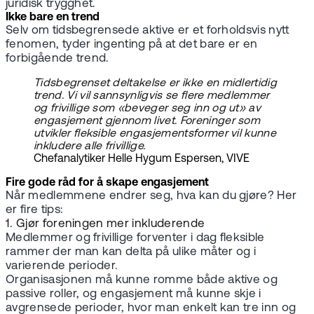
juridisk trygghet.
Ikke bare en trend
Selv om tidsbegrensede aktive er et forholdsvis nytt
fenomen, tyder ingenting på at det bare er en
forbigående trend.
Tidsbegrenset deltakelse er ikke en midlertidig
trend. Vi vil sannsynligvis se flere medlemmer
og frivillige som «beveger seg inn og ut» av
engasjement gjennom livet. Foreninger som
utvikler fleksible engasjementsformer vil kunne
inkludere alle frivillige.
Chefanalytiker Helle Hygum Espersen, VIVE
Fire gode råd for å skape engasjement
Når medlemmene endrer seg, hva kan du gjøre? Her
er fire tips:
1. Gjør foreningen mer inkluderende
Medlemmer og frivillige forventer i dag fleksible
rammer der man kan delta på ulike måter og i
varierende perioder.
Organisasjonen må kunne romme både aktive og
passive roller, og engasjement må kunne skje i
avgrensede perioder, hvor man enkelt kan tre inn og