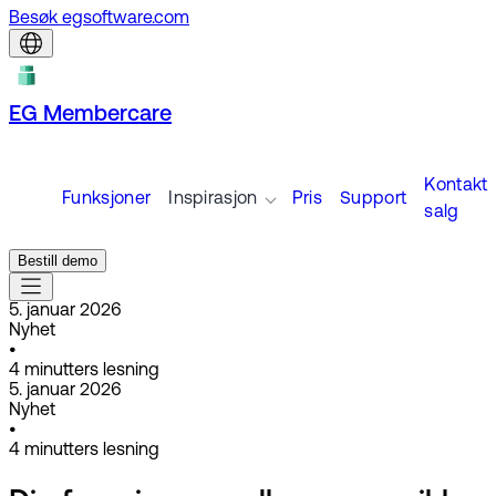
Besøk egsoftware.com
EG Membercare
Kontakt
Funksjoner
Inspirasjon
Pris
Support
salg
Bestill demo
5. januar 2026
Nyhet
•
4
minutters lesning
5. januar 2026
Nyhet
•
4
minutters lesning