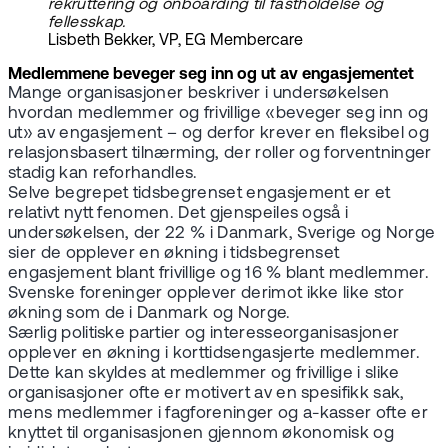
rekruttering og onboarding til fastholdelse og
fellesskap.
Lisbeth Bekker, VP, EG Membercare
Medlemmene beveger seg inn og ut av engasjementet
Mange organisasjoner beskriver i undersøkelsen
hvordan medlemmer og frivillige «beveger seg inn og
ut» av engasjement – og derfor krever en fleksibel og
relasjonsbasert tilnærming, der roller og forventninger
stadig kan reforhandles.
Selve begrepet tidsbegrenset engasjement er et
relativt nytt fenomen. Det gjenspeiles også i
undersøkelsen, der 22 % i Danmark, Sverige og Norge
sier de opplever en økning i tidsbegrenset
engasjement blant frivillige og 16 % blant medlemmer.
Svenske foreninger opplever derimot ikke like stor
økning som de i Danmark og Norge.
Særlig politiske partier og interesseorganisasjoner
opplever en økning i korttidsengasjerte medlemmer.
Dette kan skyldes at medlemmer og frivillige i slike
organisasjoner ofte er motivert av en spesifikk sak,
mens medlemmer i fagforeninger og a-kasser ofte er
knyttet til organisasjonen gjennom økonomisk og