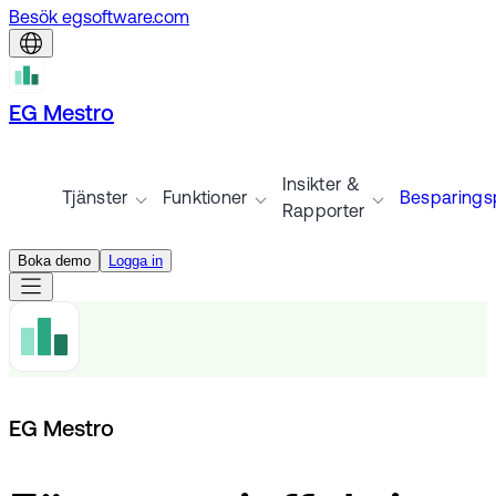
Besök egsoftware.com
EG Mestro
Insikter &
Tjänster
Funktioner
Besparingsp
Rapporter
Boka demo
Logga in
EG Mestro