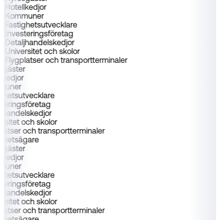
Hotellkedjor
Kommuner
Fastighetsutvecklare
Investeringsföretag
Detaljhandelskedjor
Universitet och skolor
Flygplatser och transportterminaler
sgäster
llkedjor
muner
ighetsutvecklare
steringsföretag
ljhandelskedjor
ersitet och skolor
platser och transportterminaler
ighetsägare
sgäster
llkedjor
muner
ighetsutvecklare
steringsföretag
ljhandelskedjor
ersitet och skolor
platser och transportterminaler
ighetsägare