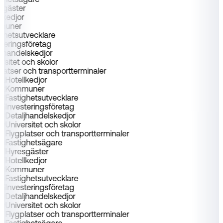
sgäster
llkedjor
muner
ighetsutvecklare
steringsföretag
ljhandelskedjor
ersitet och skolor
platser och transportterminaler
Hotellkedjor
Kommuner
Fastighetsutvecklare
Investeringsföretag
Detaljhandelskedjor
Universitet och skolor
Flygplatser och transportterminaler
Fastighetsägare
Hyresgäster
Hotellkedjor
Kommuner
Fastighetsutvecklare
Investeringsföretag
Detaljhandelskedjor
Universitet och skolor
Flygplatser och transportterminaler