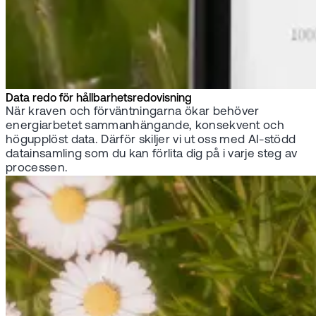
Data redo för hållbarhetsredovisning
När kraven och förväntningarna ökar behöver
energiarbetet sammanhängande, konsekvent och
högupplöst data. Därför skiljer vi ut oss med AI-stödd
datainsamling som du kan förlita dig på i varje steg av
processen.