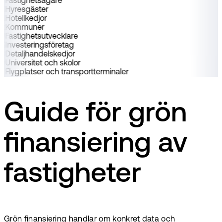
Fastighetsägare
Hyresgäster
Hotellkedjor
Kommuner
Fastighetsutvecklare
Investeringsföretag
Detaljhandelskedjor
Universitet och skolor
Flygplatser och transportterminaler
Guide för grön
finansiering av
fastigheter
Grön finansiering handlar om konkret data och