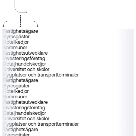
Fastighetsägare
Hyresgäster
Hotellkedjor
Kommuner
Fastighetsutvecklare
Investeringsföretag
Detaljhandelskedjor
Universitet och skolor
Flygplatser och transportterminaler
Fastighetsägare
Hyresgäster
Hotellkedjor
Kommuner
Fastighetsutvecklare
Investeringsföretag
Detaljhandelskedjor
Universitet och skolor
Flygplatser och transportterminaler
Fastighetsägare
Hyresgäster