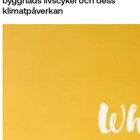
byggnads livscykel och dess
klimatpåverkan