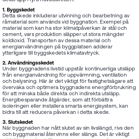
1. Byggskedet
Detta skede inkluderar utvinning och bearbetning av
råmaterial som används vid byggnation. Exempel på
material som kan ha stor klimatpåverkan är stål och
cement, vars produktion släpper ut stora mängder
koldioxid. Transporten av dessa material och
energianvändningen på byggplatsen adderar
ytterligare till byggskedets klimatavtryck.
2. Användningsskedet
Under byggnadens livstid uppstår kontinuerliga utsläpp
från energianvändning för uppvärmning, ventilation
och belysning. Här är det viktigt för fastighetsägare att
övervaka och optimera byggnadens energiförbrukning
för att minska både direkta och indirekta utsläpp.
Energibesparande åtgärder, som att förbättra
isoleringen eller installera smarta energisystem, kan
bidra till att reducera påverkan i detta skede.
3. Slutskedet
När byggnaden har nått slutet av sin livslängd, rivs den
och byggmaterial återvinns eller slängs. Det är viktigt