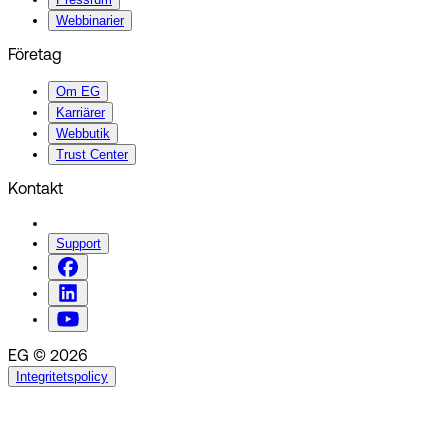
Webbinarier
Företag
Om EG
Karriärer
Webbutik
Trust Center
Kontakt
Support
EG © 2026
Integritetspolicy