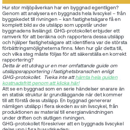
Hur stor miljöpåverkan har en byggnad egentligen?
Genom att analysera en byggnads hela livscykel – från
byggskedet till rivningen – kan fastighetsägare få en
komplett bild av de utsläpp som uppstår under
byggnadens livslängd. GHG-protokollet erbjuder ett
ramverk för att beräkna och rapportera dessa utsläpp
och hjälper fastighetsägare att identifiera var de största
förbättringsmöjligheterna finns. Men hur går detta till,
och vilka steg måste följas för att säkerställa en korrekt
rapportering?
Detta är ett utdrag ur en mer omfattande guide om
utsläppsrapportering i fastighetsbranschen enligt
GHG-protokollet. Tveka inte att
hämta hela guiden
kostnadsfritt genom att klicka här!
Att se en byggnad som en serie händelser snarare än
en statisk struktur är grundläggande när det kommer
till att förstå dess utsläpp. En byggnad genererar
nämligen utsläpp i flera skeden av sin livscykel, från
produktionen av material till energianvändningen
under driften och slutligen rivningen.
GHG-protokollet föreskriver att en byggnads livscykel
delas upp i fyra huvudskeden: