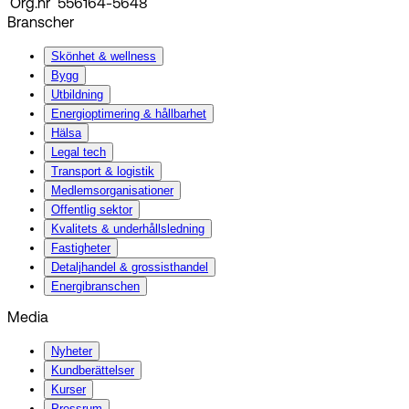
Org.nr
556164-5648
Branscher
Skönhet & wellness
Bygg
Utbildning
Energi­optimering & hållbarhet
Hälsa
Legal tech
Transport & logistik
Medlemsorganisationer
Offentlig sektor
Kvalitets & underhållsledning
Fastigheter
Detaljhandel & grossisthandel
Energibranschen
Media
Nyheter
Kundberättelser
Kurser
Pressrum