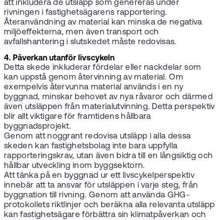
att inkludera de utsläpp som genereras under
rivningen i fastighetsägarens rapportering.
Återanvändning av material kan minska de negativa
miljöeffekterna, men även transport och
avfallshantering i slutskedet måste redovisas.
4. Påverkan utanför livscykeln
Detta skede inkluderar fördelar eller nackdelar som
kan uppstå genom återvinning av material. Om
exempelvis återvunna material används i en ny
byggnad, minskar behovet av nya råvaror och därmed
även utsläppen från materialutvinning. Detta perspektiv
blir allt viktigare för framtidens hållbara
byggnadsprojekt.
Genom att noggrant redovisa utsläpp i alla dessa
skeden kan fastighetsbolag inte bara uppfylla
rapporteringskrav, utan även bidra till en långsiktig och
hållbar utveckling inom byggsektorn.
Att tänka på en byggnad ur ett livscykelperspektiv
innebär att ta ansvar för utsläppen i varje steg, från
byggnation till rivning. Genom att använda GHG-
protokollets riktlinjer och beräkna alla relevanta utsläpp
kan fastighetsägare förbättra sin klimatpåverkan och