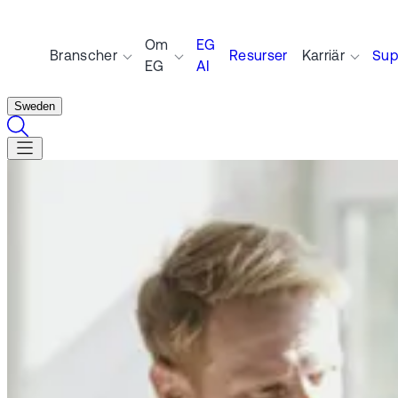
Om
EG
Branscher
Resurser
Karriär
Sup
EG
AI
Sweden