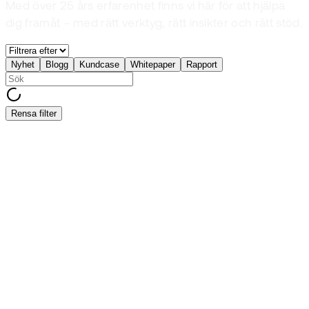
Med över 25 års erfarenhet finns vi här för att hjälpa
dig framåt – med rätt verktyg, rätt insikter och rätt stöd.
Nyhet
Blogg
Kundcase
Whitepaper
Rapport
Rensa filter