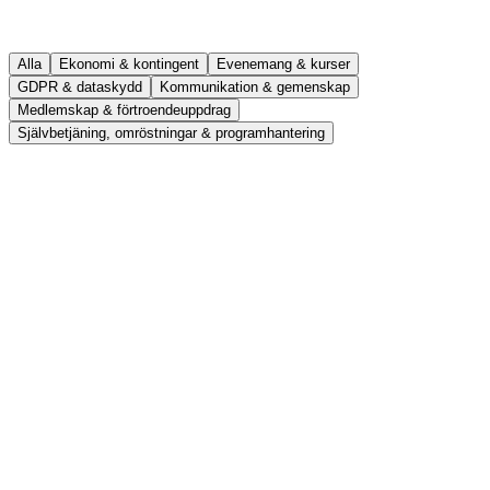
Alla
Ekonomi & kontingent
Evenemang & kurser
GDPR & dataskydd
Kommunikation & gemenskap
Medlemskap & förtroendeuppdrag
Självbetjäning, omröstningar & programhantering
se
dk
no
EG Membercare
Medlemsorganisationer
Med EG Membercare kan er medlemsorganisation
automatisera och hantera all medlemsdata säkert och
effektivt i en digital miljö. Lösningen är utvecklad för
professionellt drivna medlemsorganisationer med
medlemmen i fokus.
Med EG Membercare kan er medlemsorganisation
automatisera och hantera all medlemsdata säkert och
effektivt i en digital miljö. Lösningen är utvecklad för
professionellt drivna medlemsorganisationer med