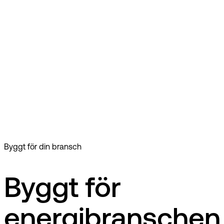
se
EG Gasell
Energibranschen
EG Gasell är ett komplett elhandelssystem med tillhörande
tjänster och lösningar för att hantera affärsprocesser
effektivt. Vårt system automatiserar stora delar av en
elhandlares affärsprocesser i ett integrationsvänligt och
kraftfullt verktyg levererat som en SaaS-tjänst.
EG Gasell är ett komplett elhandelssystem med tillhörande
tjänster och lösningar för att hantera affärsprocesser
effektivt. Vårt system automatiserar stora delar av en
elhandlares affärsprocesser i ett integrationsvänligt och
kraftfullt verktyg levererat som en SaaS-tjänst.
Byggt för din bransch
Byggt för
energibranschen