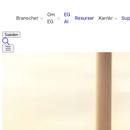
Om
EG
Branscher
Resurser
Karriär
Sup
EG
AI
Sweden