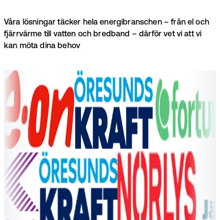
Våra lösningar täcker hela energibranschen – från el och
fjärrvärme till vatten och bredband – därför vet vi att vi
kan möta dina behov