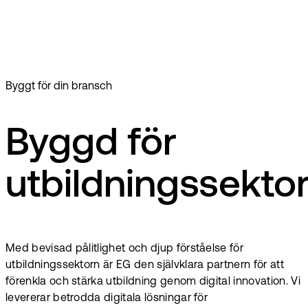
LUDUS Suite er et moderne studiesystem til planlægning og
administration af alle forhold omkring undervisning og
kommunikation uanset skoletype.
LUDUS Suite er et moderne studiesystem til planlægning og
administration af alle forhold omkring undervisning og
kommunikation uanset skoletype.
Byggt för din bransch
Byggd för
utbildningssekto
Med bevisad pålitlighet och djup förståelse för
utbildningssektorn är EG den självklara partnern för att
förenkla och stärka utbildning genom digital innovation. Vi
levererar betrodda digitala lösningar för