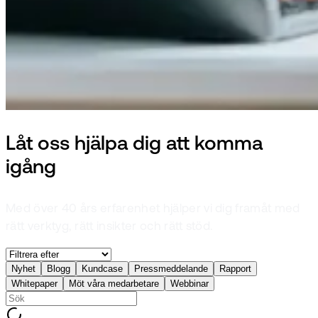
Låt oss hjälpa dig att komma
igång
Med över 40 års erfarenhet hjälper vi dig framåt med
rätt verktyg, rätt insikter och rätt stöd.
Nyhet
Blogg
Kundcase
Pressmeddelande
Rapport
Whitepaper
Möt våra medarbetare
Webbinar