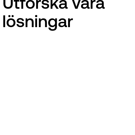
Utforska våra
lösningar
se
en
fi
EG Edlevo
Utbildning
dk
EG ShowMyDay
Utbildning