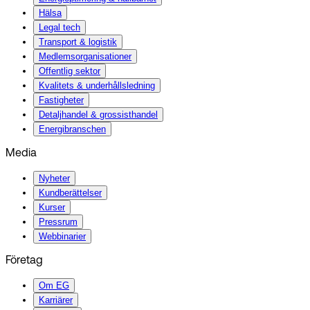
Hälsa
Legal tech
Transport & logistik
Medlemsorganisationer
Offentlig sektor
Kvalitets & underhållsledning
Fastigheter
Detaljhandel & grossisthandel
Energibranschen
Media
Nyheter
Kundberättelser
Kurser
Pressrum
Webbinarier
Företag
Om EG
Karriärer