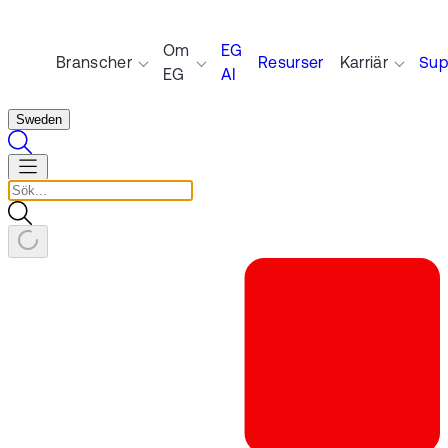
Om
EG
Branscher
Resurser
Karriär
Sup
EG
AI
Sweden