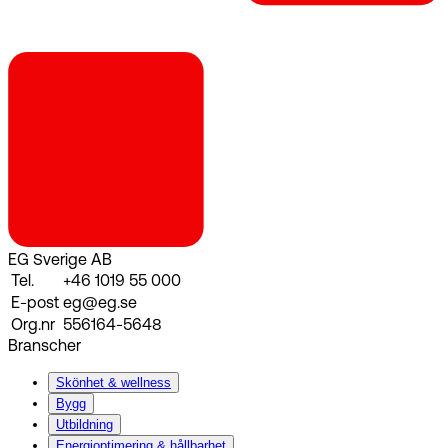
EG Sverige AB
Tel.
+46 1019 55 000
E-post
eg@eg.se
Org.nr
556164-5648
Branscher
Skönhet & wellness
Bygg
Utbildning
Energi­optimering & hållbarhet