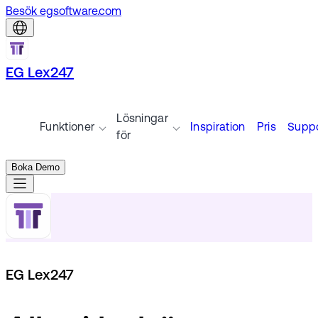
Besök egsoftware.com
EG Lex247
Lösningar
Funktioner
Inspiration
Pris
Suppo
för
Boka Demo
EG Lex247