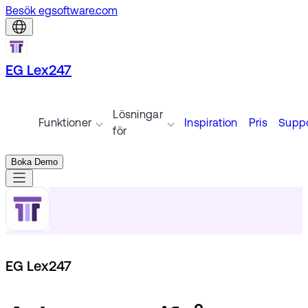
Besök egsoftware.com
EG Lex247
Lösningar
Funktioner
Inspiration
Pris
Suppo
för
Boka Demo
EG Lex247