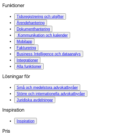
Funktioner
Tidsregistrering och utgifter
Ärendehantering
Dokumenthantering
Kommunikation och kalender
Mobilapp
Fakturering
Business Intelligence och dataanalys
Integrationer
Alla funktioner
Lösningar för
Små och medelstora advokatbyråer
Större och internationella advokatbyråer
Juridiska avdelningar
Inspiration
Inspiration
Pris