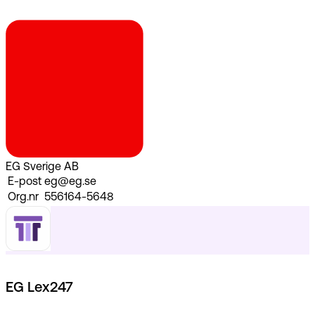
EG Sverige AB
E-post
eg@eg.se
Org.nr
556164-5648
EG Lex247