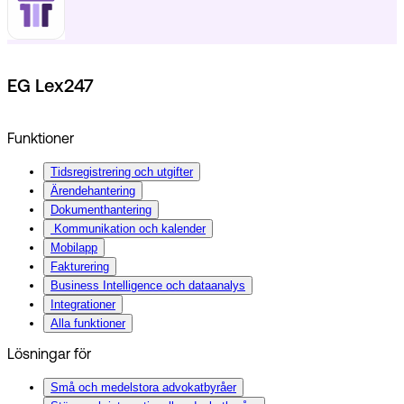
EG Lex247
Funktioner
Tidsregistrering och utgifter
Ärendehantering
Dokumenthantering
Kommunikation och kalender
Mobilapp
Fakturering
Business Intelligence och dataanalys
Integrationer
Alla funktioner
Lösningar för
Små och medelstora advokatbyråer