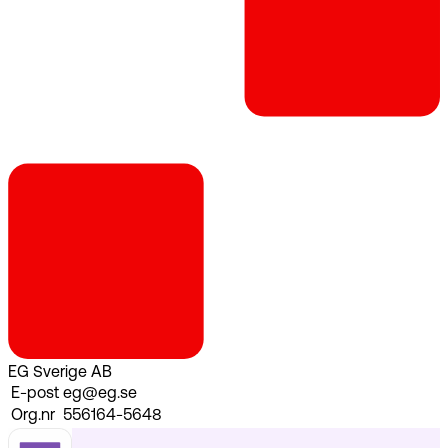
EG Sverige AB
E-post
eg@eg.se
Org.nr
556164-5648