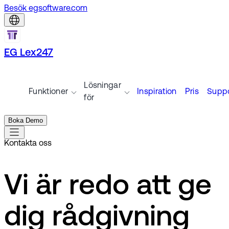
Besök egsoftware.com
EG Lex247
Lösningar
Funktioner
Inspiration
Pris
Suppo
för
Boka Demo
Kontakta oss
Vi är redo att ge
dig rådgivning