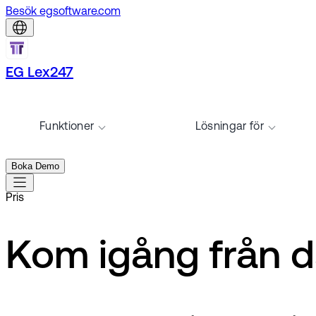
Besök egsoftware.com
EG Lex247
Funktioner
Lösningar för
Boka Demo
Pris
Kom igång från d