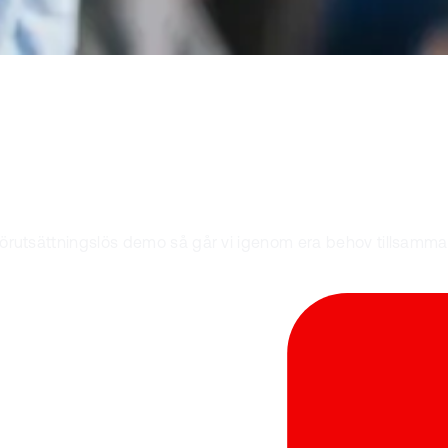
 förutsättningslös demo så går vi igenom era behov tillsamma