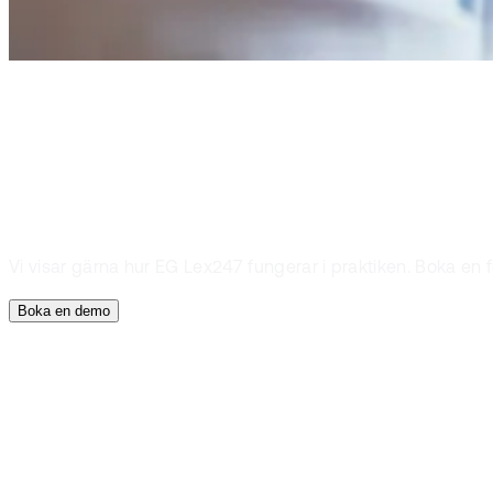
Boka demo
Nyfiken?
Vi visar gärna hur EG Lex247 fungerar i praktiken. Boka en
Boka en demo