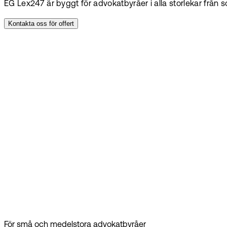
EG Lex247 är byggt för advokatbyråer i alla storlekar från 
Kontakta oss för offert
SEK
850
Beställ
offert
Beställ
offert
För små och medelstora advokatbyråer