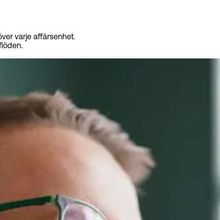
 över varje affärsenhet.
flöden.