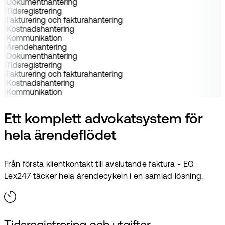
Dokumenthantering
Tidsregistrering
Fakturering och fakturahantering
Kostnadshantering
Kommunikation
Ärendehantering
Dokumenthantering
Tidsregistrering
Fakturering och fakturahantering
Kostnadshantering
Kommunikation
Ett komplett advokatsystem för
hela ärendeflödet
Från första klientkontakt till avslutande faktura - EG
Lex247 täcker hela ärendecykeln i en samlad lösning.