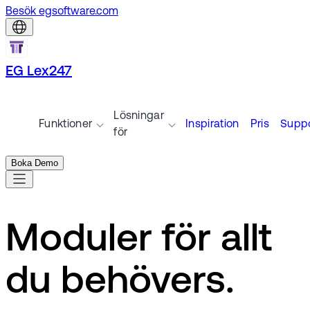
Besök egsoftware.com
EG Lex247
Lösningar
Funktioner
Inspiration
Pris
Suppo
för
Boka Demo
Moduler för allt
du behövers.