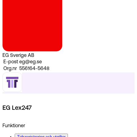
EG Sverige AB
E-post
eg@eg.se
Org.nr
556164-5648
EG Lex247
Funktioner
Tidsregistrering och utgifter