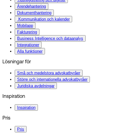
Ärendehantering
Dokumenthantering
Kommunikation och kalender
Mobilapp
Fakturering
Business Intelligence och dataanalys
Integrationer
Alla funktioner
Lösningar för
Små och medelstora advokatbyråer
Större och internationella advokatbyråer
Juridiska avdelningar
Inspiration
Inspiration
Pris
Pris