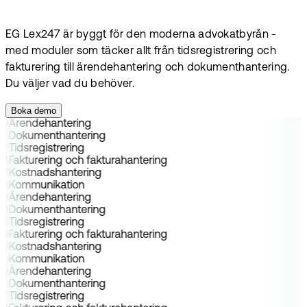
EG Lex247 är byggt för den moderna advokatbyrån -
med moduler som täcker allt från tidsregistrering och
fakturering till ärendehantering och dokumenthantering.
Du väljer vad du behöver.
Boka demo
Ärendehantering
Dokumenthantering
Tidsregistrering
Fakturering och fakturahantering
Kostnadshantering
Kommunikation
Ärendehantering
Dokumenthantering
Tidsregistrering
Fakturering och fakturahantering
Kostnadshantering
Kommunikation
Ärendehantering
Dokumenthantering
Tidsregistrering