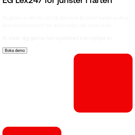
EG Lex247 för jurister i farten
Registrera din tid och få åtkomst till samt hantera dina
ärendedokument var som helst, när som helst.
Vi visar dig gärna hur systemet kan hjälpa er.
Boka demo