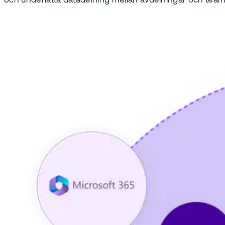
och underlätta datadelning mellan avdelningar och team