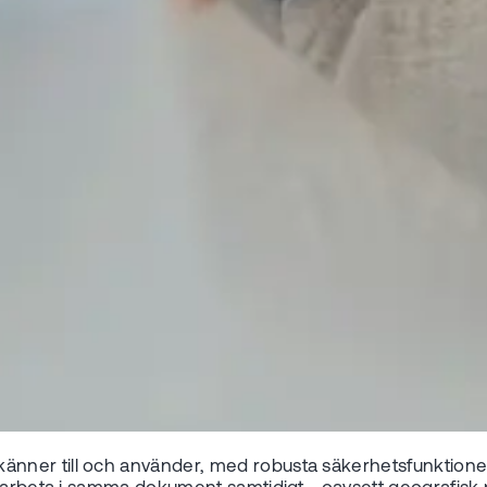
nner till och använder, med robusta säkerhetsfunktioner