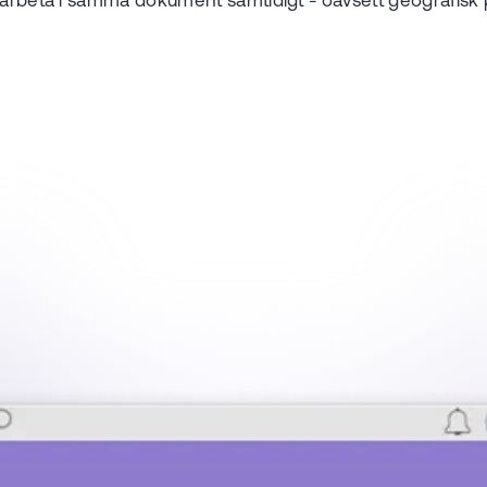
 arbeta i samma dokument samtidigt - oavsett geografisk p