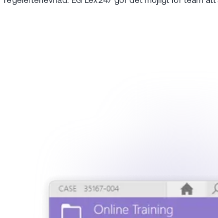
regelefterlevnad. EG Lex247 gör det möjligt för team att