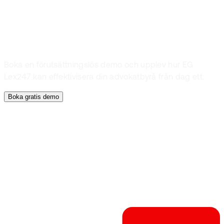
praktiken
Boka en förutsättningslös demo och upplev hur EG
Lex247 kan effektivisera din advokatbyrå från dag ett.
Boka gratis demo
Ärendehantering
Tidsregistrering
Fakturering
Data och analyser