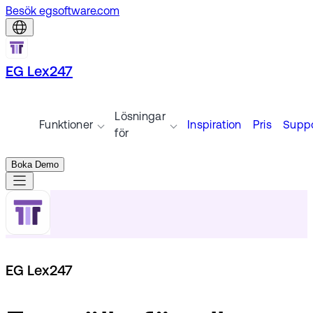
Besök egsoftware.com
EG Lex247
Lösningar
Funktioner
Inspiration
Pris
Suppo
för
Boka Demo
EG Lex247