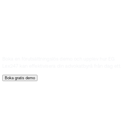
Lex247 i
praktiken
Boka en förutsättningslös demo och upplev hur EG
Lex247 kan effektivisera din advokatbyrå från dag ett.
Boka gratis demo
Boka en demo
Vill du se EG
Lex247 i