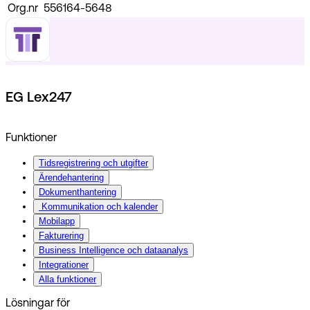
Org.nr
556164-5648
EG Lex247
Funktioner
Tidsregistrering och utgifter
Ärendehantering
Dokumenthantering
Kommunikation och kalender
Mobilapp
Fakturering
Business Intelligence och dataanalys
Integrationer
Alla funktioner
Lösningar för