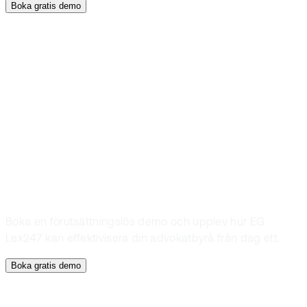
Boka gratis demo
Boka en demo
Vill du se EG
Lex247 i
praktiken
Boka en förutsättningslös demo och upplev hur EG
Lex247 kan effektivisera din advokatbyrå från dag ett.
Boka gratis demo
Ärendehantering