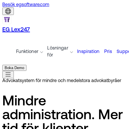
Besök egsoftware.com
EG Lex247
Lösningar
Funktioner
Inspiration
Pris
Suppo
för
Boka Demo
Advokatsystem för mindre och medelstora advokatbyråer
Mindre
administration. Mer