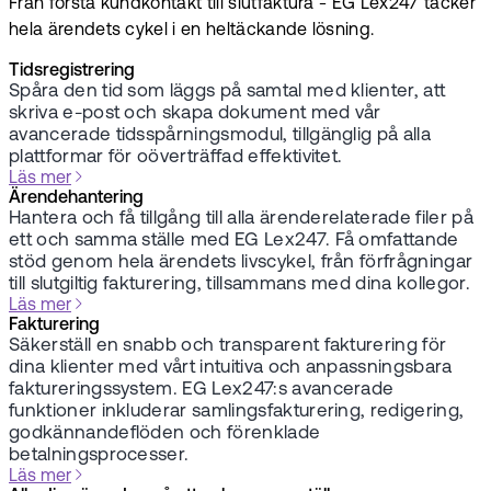
Från första kundkontakt till slutfaktura - EG Lex247 täcker
hela ärendets cykel i en heltäckande lösning.
Tidsregistrering
Spåra den tid som läggs på samtal med klienter, att
skriva e-post och skapa dokument med vår
avancerade tidsspårningsmodul, tillgänglig på alla
plattformar för oöverträffad effektivitet.
Läs mer
Ärendehantering
Hantera och få tillgång till alla ärenderelaterade filer på
ett och samma ställe med EG Lex247. Få omfattande
stöd genom hela ärendets livscykel, från förfrågningar
till slutgiltig fakturering, tillsammans med dina kollegor.
Läs mer
Fakturering
Säkerställ en snabb och transparent fakturering för
dina klienter med vårt intuitiva och anpassningsbara
faktureringssystem. EG Lex247:s avancerade
funktioner inkluderar samlingsfakturering, redigering,
godkännandeflöden och förenklade
betalningsprocesser.
Läs mer