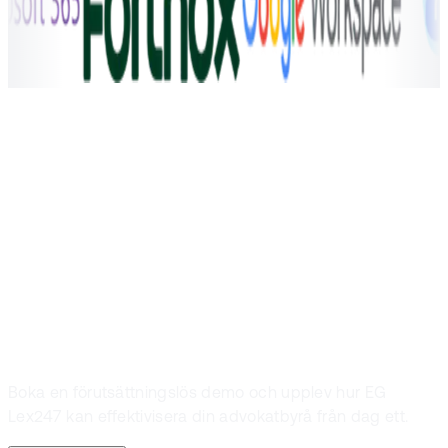
Boka en demo
Vill du se EG
Lex247 i
praktiken
Boka en förutsättningslös demo och upplev hur EG
Lex247 kan effektivisera din advokatbyrå från dag ett.