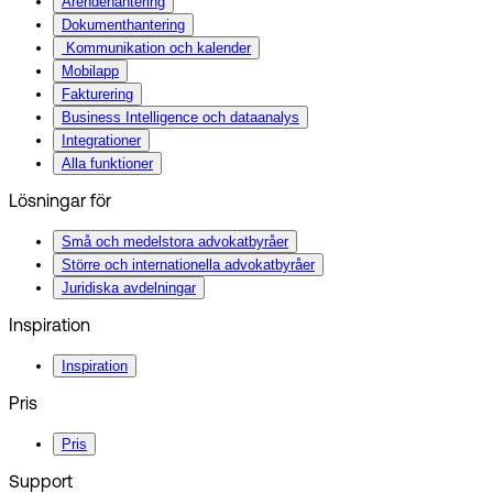
Ärendehantering
Dokumenthantering
Kommunikation och kalender
Mobilapp
Fakturering
Business Intelligence och dataanalys
Integrationer
Alla funktioner
Lösningar för
Små och medelstora advokatbyråer
Större och internationella advokatbyråer
Juridiska avdelningar
Inspiration
Inspiration
Pris
Pris
Support