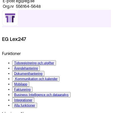
E-post
eg@eg.se
Org.nr
556164-5648
EG Lex247
Funktioner
Tidsregistrering och utgifter
Ärendehantering
Dokumenthantering
Kommunikation och kalender
Mobilapp
Fakturering
Business Intelligence och dataanalys
Integrationer
Alla funktioner